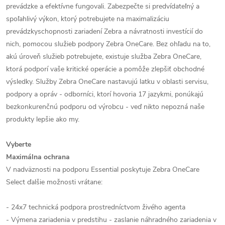
prevádzke a efektívne fungovali. Zabezpečte si predvídateľný a
spoľahlivý výkon, ktorý potrebujete na maximalizáciu
prevádzkyschopnosti zariadení Zebra a návratnosti investícií do
nich, pomocou služieb podpory Zebra OneCare. Bez ohľadu na to,
akú úroveň služieb potrebujete, existuje služba Zebra OneCare,
ktorá podporí vaše kritické operácie a pomôže zlepšiť obchodné
výsledky. Služby Zebra OneCare nastavujú latku v oblasti servisu,
podpory a opráv - odborníci, ktorí hovoria 17 jazykmi, ponúkajú
bezkonkurenčnú podporu od výrobcu - veď nikto nepozná naše
produkty lepšie ako my.
Vyberte
Maximálna ochrana
V nadväznosti na podporu Essential poskytuje Zebra OneCare
Select ďalšie možnosti vrátane:
- 24x7 technická podpora prostredníctvom živého agenta
- Výmena zariadenia v predstihu - zaslanie náhradného zariadenia v