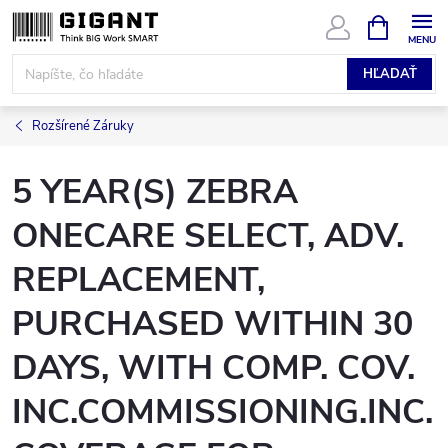
Prejsť
NÁKUPN
KOŠÍK
na
obsah
HĽADAŤ
Rozšírené Záruky
5 YEAR(S) ZEBRA
ONECARE SELECT, ADV.
REPLACEMENT,
PURCHASED WITHIN 30
DAYS, WITH COMP. COV.
INC.COMMISSIONING.INC.