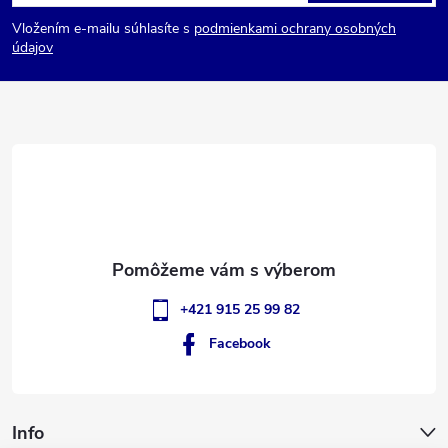
á
Vložením e-mailu súhlasíte s
podmienkami ochrany osobných
p
údajov
ä
t
i
e
+421 915 25 99 82
Facebook
Info