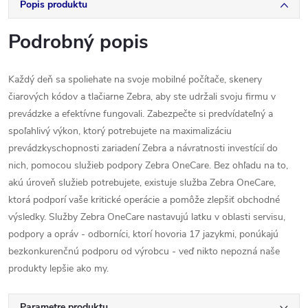
Popis produktu
Podrobný popis
Každý deň sa spoliehate na svoje mobilné počítače, skenery
čiarových kódov a tlačiarne Zebra, aby ste udržali svoju firmu v
prevádzke a efektívne fungovali. Zabezpečte si predvídateľný a
spoľahlivý výkon, ktorý potrebujete na maximalizáciu
prevádzkyschopnosti zariadení Zebra a návratnosti investícií do
nich, pomocou služieb podpory Zebra OneCare. Bez ohľadu na to,
akú úroveň služieb potrebujete, existuje služba Zebra OneCare,
ktorá podporí vaše kritické operácie a pomôže zlepšiť obchodné
výsledky. Služby Zebra OneCare nastavujú latku v oblasti servisu,
podpory a opráv - odborníci, ktorí hovoria 17 jazykmi, ponúkajú
bezkonkurenčnú podporu od výrobcu - veď nikto nepozná naše
produkty lepšie ako my.
Parametre produktu