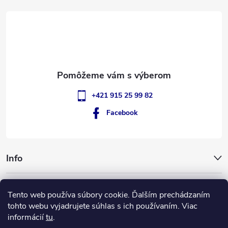
t
i
e
+421 915 25 99 82
Facebook
Info
GigantSlovakia
Tento web používa súbory cookie. Ďalším prechádzaním
tohto webu vyjadrujete súhlas s ich používaním. Viac
informácií
tu
.
ApplePay
GooglePay
MasterCard
Visa