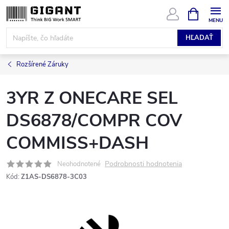
Prejsť
NÁKUPN
KOŠÍK
na
obsah
HĽADAŤ
Rozšírené Záruky
3YR Z ONECARE SEL
DS6878/COMPR COV
COMMISS+DASH
Podrobnosti hodnotenia
Neohodnotené
Kód:
Z1AS-DS6878-3C03