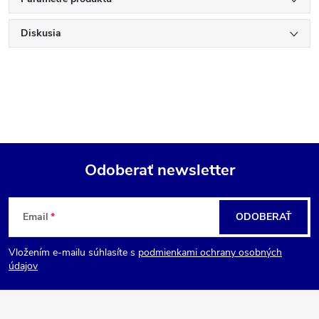
Diskusia
Odoberať newsletter
Z
Email
ODOBERAŤ
á
Vložením e-mailu súhlasíte s
podmienkami ochrany osobných
p
údajov
ä