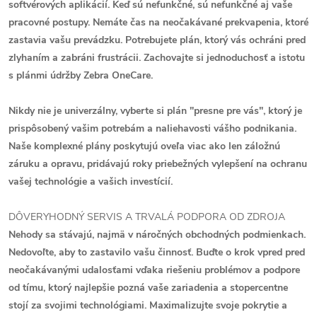
softvérových aplikácií. Keď sú nefunkčné, sú nefunkčné aj vaše
pracovné postupy. Nemáte čas na neočakávané prekvapenia, ktoré
zastavia vašu prevádzku. Potrebujete plán, ktorý vás ochráni pred
zlyhaním a zabráni frustrácii. Zachovajte si jednoduchosť a istotu
s plánmi údržby Zebra OneCare.
Nikdy nie je univerzálny, vyberte si plán "presne pre vás", ktorý je
prispôsobený vašim potrebám a naliehavosti vášho podnikania.
Naše komplexné plány poskytujú oveľa viac ako len záložnú
záruku a opravu, pridávajú roky priebežných vylepšení na ochranu
vašej technológie a vašich investícií.
DÔVERYHODNÝ SERVIS A TRVALÁ PODPORA OD ZDROJA
Nehody sa stávajú, najmä v náročných obchodných podmienkach.
Nedovoľte, aby to zastavilo vašu činnosť. Buďte o krok vpred pred
neočakávanými udalosťami vďaka riešeniu problémov a podpore
od tímu, ktorý najlepšie pozná vaše zariadenia a stopercentne
stojí za svojimi technológiami. Maximalizujte svoje pokrytie a