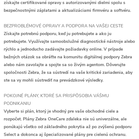
získajte certifikované opravy s autorizovanými dielmi spolu s
bezpečnostnými záplatami a aktualizáciami firmvéru a softvéru.
BEZPROBLÉMOVÉ OPRAVY A PODPORA NA VAŠEJ CESTE
Získajte potrebnú podporu, keď ju potrebujete a ako ju
potrebujete. Využívajte samoobslužné diagnostické nástroje alebo
rýchlo a jednoducho zadávajte požiadavky online. V prípade
bežných otázok sa obráťte na komunitu digitálnej podpory Zebra
alebo nám zavolajte a spojte sa so živým agentom. Dôverujte
spoločnosti Zebra, že sa sústredí na vaše kritické zariadenia, aby
ste sa vy mohli sústrediť na prevádzkové výsledky.
POKOJNÉ PLÁNY, KTORÉ SA PRISPÔSOBIA VÁŠMU
PODNIKANIU
Vyberte si plán, ktorý je vhodný pre vaše obchodné ciele a
rozpočet. Plány Zebra OneCare zďaleka nie sú univerzálne, ale
ponúkajú všetko od základného pokrytia až po zvýšenú podporu
Select a dokonca aj špecializované plány pre cielenú ochranu.