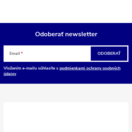
Odoberať newsletter
Z
Email
ODOBERAŤ
á
Vložením e-mailu súhlasíte s
podmienkami ochrany osobných
p
údajov
ä
t
i