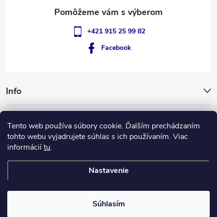
e
+421 915 25 99 82
Facebook
Info
GigantSlovakia
Tento web používa súbory cookie. Ďalším prechádzaním
tohto webu vyjadrujete súhlas s ich používaním. Viac
informácií
tu
.
ApplePay
GooglePay
MasterCard
Visa
Nastavenie
Copyright 2026
GIGANT Slovakia
. Všetky práva vyhradené.
Súhlasím
Vytvoril Shoptet