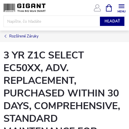
Prejsť
NÁKUPN
KOŠÍK
na
obsah
HĽADAŤ
Rozšírené Záruky
3 YR Z1C SELECT
EC50XX, ADV.
REPLACEMENT,
PURCHASED WITHIN 30
DAYS, COMPREHENSIVE,
STANDARD