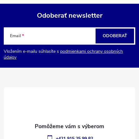
Odoberať newsletter
Z
Email
ODOBERAŤ
á
Vložením e-mailu súhlasíte s
podmienkami ochrany osobných
p
údajov
ä
t
i
e
+421 915 25 99 82