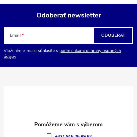
Odoberať newsletter
Z
Email
ODOBERAŤ
á
Vložením e-mailu súhlasíte s
podmienkami ochrany osobných
p
údajov
ä
t
i
e
+421 915 25 99 82