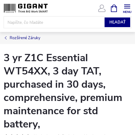
Prejsť
NÁKUPN
KOŠÍK
na
obsah
HĽADAŤ
Rozšírené Záruky
3 yr Z1C Essential
WT54XX, 3 day TAT,
purchased in 30 days,
comprehensive, premium
maintenance for std
battery,