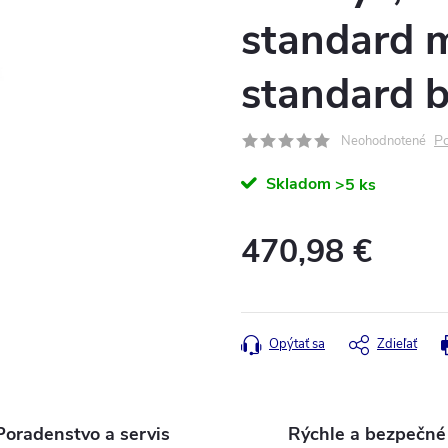
standard 
standard 
Po
Neohodnotené
Skladom
>5 ks
470,98 €
Jednotková
cena:
Opýtať sa
Zdieľať
Poradenstvo a servis
Rýchle a bezpečné