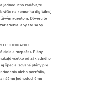
 a jednoducho zadávajte
bráťte na komunitu digitálnej
o živým agentom. Dôverujte
 zariadenia, aby ste sa vy
MU PODNIKANIU
é ciele a rozpočet. Plány
onúkajú všetko od základného
aj špecializované plány pre
ariadenia alebo portfólia,
ďaka nášmu jednoduchému