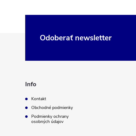
Z
Odoberať newsletter
á
p
ä
Info
t
Kontakt
Obchodné podmienky
i
Podmienky ochrany
osobných údajov
e