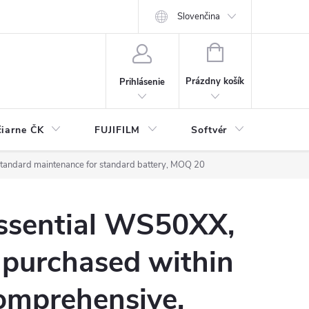
Slovenčina
NÁKUPNÝ
KOŠÍK
Prázdny košík
Prihlásenie
čiarne ČK
FUJIFILM
Softvér
Prísl
standard maintenance for standard battery, MOQ 20
Essential WS50XX,
 purchased within
omprehensive,