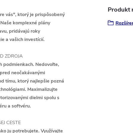
Produkt n
pre vás", ktorý je prispôsobený
. Naše komplexné plány
Rozšíre
avu, pridávajú roky
 a vašich investícií.
D ZDROJA
ch podmienkach. Nedovoľte,
d pred neočakávanými
d tímu, ktorý najlepšie pozná
echnológiami. Maximalizujte
utorizovanými dielmi spolu s
ru a softvéru.
EJ CESTE
ko ju potrebujete. Využívajte