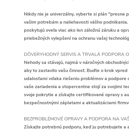
Nikdy nie je univerzálny, vyberte si plán "presne 
vašim potrebám a naliehavosti vášho podnikania
poskytujú oveľa viac ako len záložnú záruku a opr
priebežných vylepšení na ochranu vašej technológie
DÔVERYHODNÝ SERVIS A TRVALÁ PODPORA O
Nehody sa stávajú, najmä v náročných obchodný
aby to zastavilo vašu činnosť. Buďte o krok vpre
udalosťami vďaka riešeniu problémov a podpore o
vaše zariadenia a stopercentne stojí za svojimi t
svoje pokrytie a získajte certifikované opravy s a
bezpečnostnými záplatami a aktualizáciami firmvé
BEZPROBLÉMOVÉ OPRAVY A PODPORA NA VAŠ
Získajte potrebnú podporu, keď ju potrebujete a a