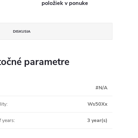
položiek v ponuke
DISKUSIA
očné parametre
#N/A
ity
:
Ws50Xx
 years
:
3 year(s)