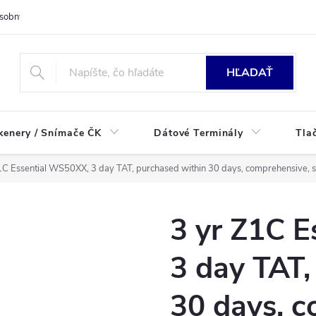
sobných údajov
HĽADAŤ
kenery / Snímače ČK
Dátové Terminály
Tla
1C Essential WS50XX, 3 day TAT, purchased within 30 days, comprehensive, 
3 yr Z1C 
3 day TAT,
30 days, c