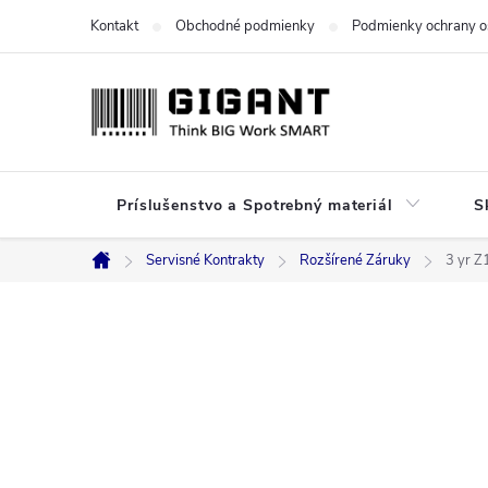
Prejsť
Kontakt
Obchodné podmienky
Podmienky ochrany o
na
obsah
Príslušenstvo a Spotrebný materiál
S
Servisné Kontrakty
Rozšírené Záruky
3 yr Z
Domov