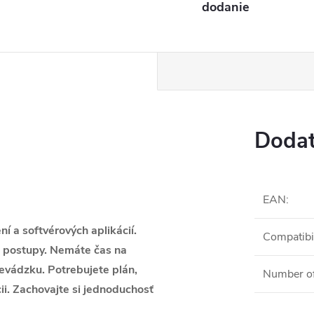
dodanie
Dodat
EAN
:
í a softvérových aplikácií.
Compatibil
é postupy. Nemáte čas na
evádzku. Potrebujete plán,
Number of
ii. Zachovajte si jednoduchosť