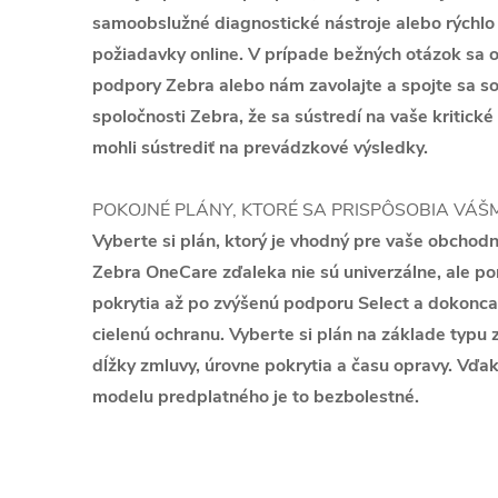
samoobslužné diagnostické nástroje alebo rýchlo
požiadavky online. V prípade bežných otázok sa o
podpory Zebra alebo nám zavolajte a spojte sa s
spoločnosti Zebra, že sa sústredí na vaše kritické
mohli sústrediť na prevádzkové výsledky.
POKOJNÉ PLÁNY, KTORÉ SA PRISPÔSOBIA VÁŠ
Vyberte si plán, ktorý je vhodný pre vaše obchodn
Zebra OneCare zďaleka nie sú univerzálne, ale p
pokrytia až po zvýšenú podporu Select a dokonca 
cielenú ochranu. Vyberte si plán na základe typu z
dĺžky zmluvy, úrovne pokrytia a času opravy. V
modelu predplatného je to bezbolestné.