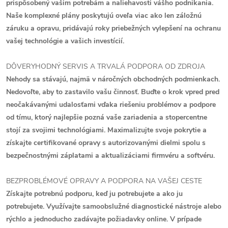
prispôsobený vašim potrebám a naliehavosti vášho podnikania.
Naše komplexné plány poskytujú oveľa viac ako len záložnú
záruku a opravu, pridávajú roky priebežných vylepšení na ochranu
vašej technológie a vašich investícií.
DÔVERYHODNÝ SERVIS A TRVALÁ PODPORA OD ZDROJA
Nehody sa stávajú, najmä v náročných obchodných podmienkach.
Nedovoľte, aby to zastavilo vašu činnosť. Buďte o krok vpred pred
neočakávanými udalosťami vďaka riešeniu problémov a podpore
od tímu, ktorý najlepšie pozná vaše zariadenia a stopercentne
stojí za svojimi technológiami. Maximalizujte svoje pokrytie a
získajte certifikované opravy s autorizovanými dielmi spolu s
bezpečnostnými záplatami a aktualizáciami firmvéru a softvéru.
BEZPROBLÉMOVÉ OPRAVY A PODPORA NA VAŠEJ CESTE
Získajte potrebnú podporu, keď ju potrebujete a ako ju
potrebujete. Využívajte samoobslužné diagnostické nástroje alebo
rýchlo a jednoducho zadávajte požiadavky online. V prípade