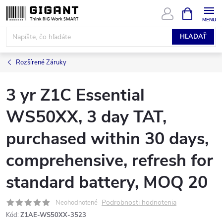
Prejsť
NÁKUPN
KOŠÍK
na
obsah
HĽADAŤ
Rozšírené Záruky
3 yr Z1C Essential
WS50XX, 3 day TAT,
purchased within 30 days,
comprehensive, refresh for
standard battery, MOQ 20
Podrobnosti hodnotenia
Neohodnotené
Kód:
Z1AE-WS50XX-3523