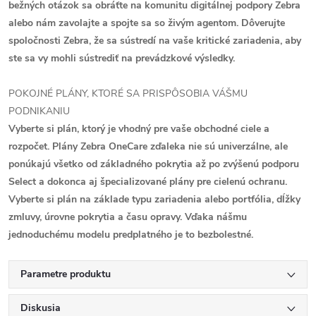
bežných otázok sa obráťte na komunitu digitálnej podpory Zebra
alebo nám zavolajte a spojte sa so živým agentom. Dôverujte
spoločnosti Zebra, že sa sústredí na vaše kritické zariadenia, aby
ste sa vy mohli sústrediť na prevádzkové výsledky.
POKOJNÉ PLÁNY, KTORÉ SA PRISPÔSOBIA VÁŠMU
PODNIKANIU
Vyberte si plán, ktorý je vhodný pre vaše obchodné ciele a
rozpočet. Plány Zebra OneCare zďaleka nie sú univerzálne, ale
ponúkajú všetko od základného pokrytia až po zvýšenú podporu
Select a dokonca aj špecializované plány pre cielenú ochranu.
Vyberte si plán na základe typu zariadenia alebo portfólia, dĺžky
zmluvy, úrovne pokrytia a času opravy. Vďaka nášmu
jednoduchému modelu predplatného je to bezbolestné.
Parametre produktu
Diskusia