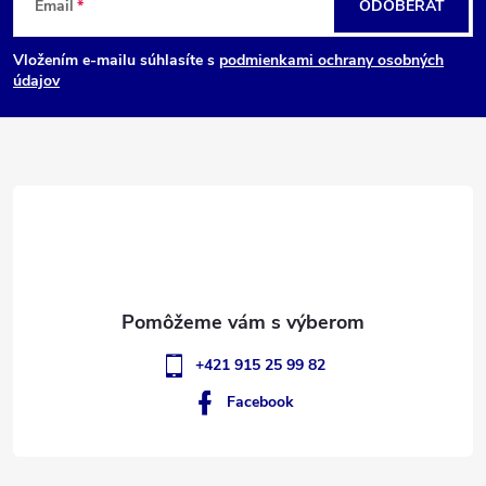
Email
ODOBERAŤ
á
Vložením e-mailu súhlasíte s
podmienkami ochrany osobných
p
údajov
ä
t
i
e
+421 915 25 99 82
Facebook