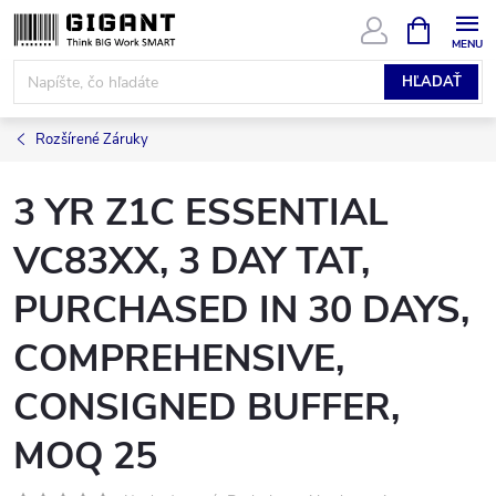
Prejsť
NÁKUPN
KOŠÍK
na
obsah
HĽADAŤ
Rozšírené Záruky
3 YR Z1C ESSENTIAL
VC83XX, 3 DAY TAT,
PURCHASED IN 30 DAYS,
COMPREHENSIVE,
CONSIGNED BUFFER,
MOQ 25