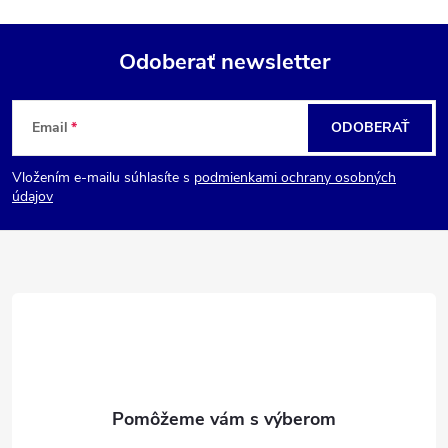
Odoberať newsletter
Z
Email
ODOBERAŤ
á
Vložením e-mailu súhlasíte s
podmienkami ochrany osobných
p
údajov
ä
t
i
e