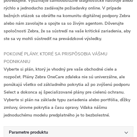
potrebujete. Využívajte samoobslužné diagnostické nástroje alebo
rýchlo a jednoducho zadávajte požiadavky online. V prípade
bežných otázok sa obráťte na komunitu digitálnej podpory Zebra
alebo nám zavolajte a spojte sa so živým agentom. Dôverujte
spoločnosti Zebra, že sa sústredí na vaše kritické zariadenia, aby
ste sa vy mohli sústrediť na prevádzkové výsledky.
POKOJNÉ PLÁNY, KTORÉ SA PRISPÔSOBIA VÁŠMU
PODNIKANIU
Vyberte si plán, ktorý je vhodný pre vaše obchodné ciele a
rozpočet. Plány Zebra OneCare zďaleka nie sú univerzálne, ale
ponúkajú všetko od základného pokrytia až po zvýšenú podporu
Select a dokonca aj špecializované plány pre cielenú ochranu.
Vyberte si plán na základe typu zariadenia alebo portfólia, dĺžky
zmluvy, úrovne pokrytia a času opravy. Vďaka nášmu
jednoduchému modelu predplatného je to bezbolestné.
Parametre produktu