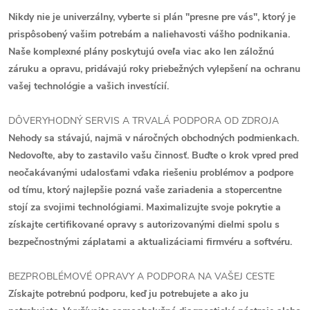
Nikdy nie je univerzálny, vyberte si plán "presne pre vás", ktorý je
prispôsobený vašim potrebám a naliehavosti vášho podnikania.
Naše komplexné plány poskytujú oveľa viac ako len záložnú
záruku a opravu, pridávajú roky priebežných vylepšení na ochranu
vašej technológie a vašich investícií.
DÔVERYHODNÝ SERVIS A TRVALÁ PODPORA OD ZDROJA
Nehody sa stávajú, najmä v náročných obchodných podmienkach.
Nedovoľte, aby to zastavilo vašu činnosť. Buďte o krok vpred pred
neočakávanými udalosťami vďaka riešeniu problémov a podpore
od tímu, ktorý najlepšie pozná vaše zariadenia a stopercentne
stojí za svojimi technológiami. Maximalizujte svoje pokrytie a
získajte certifikované opravy s autorizovanými dielmi spolu s
bezpečnostnými záplatami a aktualizáciami firmvéru a softvéru.
BEZPROBLÉMOVÉ OPRAVY A PODPORA NA VAŠEJ CESTE
Získajte potrebnú podporu, keď ju potrebujete a ako ju