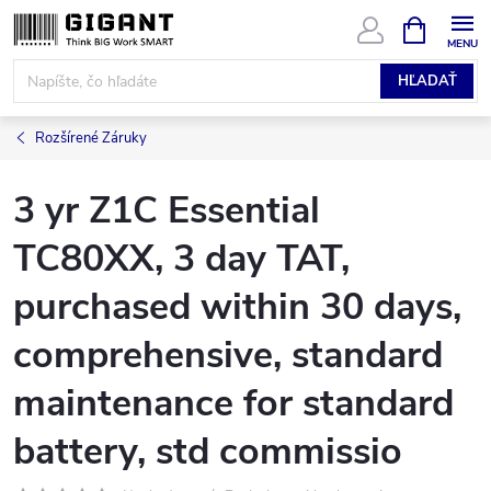
Prejsť
NÁKUPN
KOŠÍK
na
obsah
HĽADAŤ
Rozšírené Záruky
3 yr Z1C Essential
TC80XX, 3 day TAT,
purchased within 30 days,
comprehensive, standard
maintenance for standard
battery, std commissio