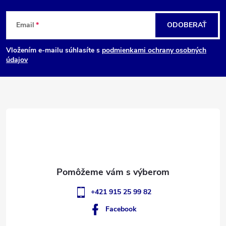
Z
Email
ODOBERAŤ
á
Vložením e-mailu súhlasíte s
podmienkami ochrany osobných
p
údajov
ä
t
i
e
+421 915 25 99 82
Facebook