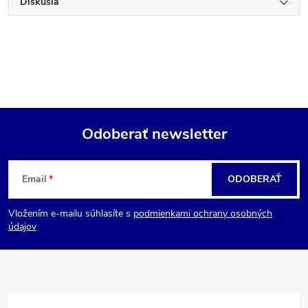
Diskusia
Odoberať newsletter
Z
Email
ODOBERAŤ
á
Vložením e-mailu súhlasíte s
podmienkami ochrany osobných
p
údajov
ä
t