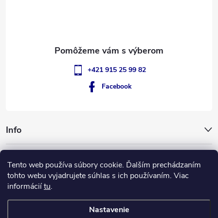
i
e
+421 915 25 99 82
Facebook
Info
GigantSlovakia
Tento web používa súbory cookie. Ďalším prechádzaním
tohto webu vyjadrujete súhlas s ich používaním. Viac
informácií
tu
.
ApplePay
GooglePay
MasterCard
Visa
Nastavenie