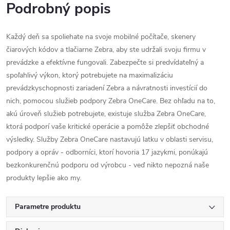
Podrobný popis
Každý deň sa spoliehate na svoje mobilné počítače, skenery
čiarových kódov a tlačiarne Zebra, aby ste udržali svoju firmu v
prevádzke a efektívne fungovali. Zabezpečte si predvídateľný a
spoľahlivý výkon, ktorý potrebujete na maximalizáciu
prevádzkyschopnosti zariadení Zebra a návratnosti investícií do
nich, pomocou služieb podpory Zebra OneCare. Bez ohľadu na to,
akú úroveň služieb potrebujete, existuje služba Zebra OneCare,
ktorá podporí vaše kritické operácie a pomôže zlepšiť obchodné
výsledky. Služby Zebra OneCare nastavujú latku v oblasti servisu,
podpory a opráv - odborníci, ktorí hovoria 17 jazykmi, ponúkajú
bezkonkurenčnú podporu od výrobcu - veď nikto nepozná naše
produkty lepšie ako my.
Parametre produktu