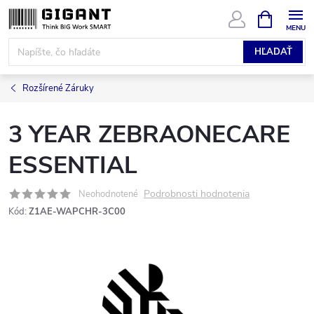
Prejsť
NÁKUPN
KOŠÍK
na
obsah
HĽADAŤ
Rozšírené Záruky
3 YEAR ZEBRAONECARE
ESSENTIAL
Podrobnosti hodnotenia
Neohodnotené
Kód:
Z1AE-WAPCHR-3C00