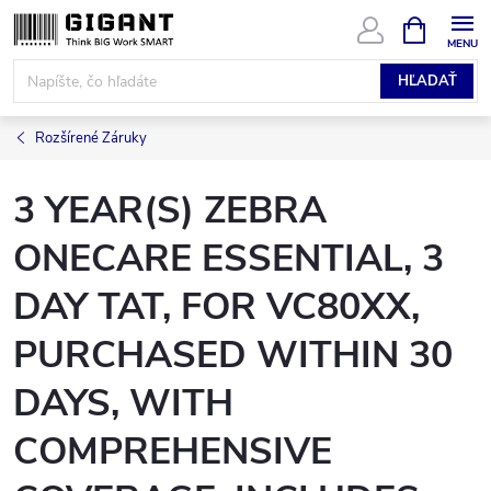
Prejsť
NÁKUPN
KOŠÍK
na
obsah
HĽADAŤ
Rozšírené Záruky
3 YEAR(S) ZEBRA
ONECARE ESSENTIAL, 3
DAY TAT, FOR VC80XX,
PURCHASED WITHIN 30
DAYS, WITH
COMPREHENSIVE