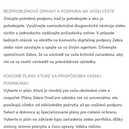
BEZPROBLÉMOVÉ OPRAVY A PODPORA NA VAŠEJ CESTE
Získajte potrebnú podporu, keď ju potrebujete a ako ju
potrebujete. Využívajte samoobslužné diagnostické nástroje alebo
rýchlo a jednoducho zadávajte požiadavky online. V prípade
bežných otázok sa obráťte na komunitu digitálnej podpory Zebra
alebo nám zavolajte a spojte sa so živým agentom. Dôverujte
spoločnosti Zebra, že sa sústredí na vaše kritické zariadenia, aby
ste sa vy mohli sústrediť na prevádzkové výsledky.
POKOJNÉ PLÁNY, KTORÉ SA PRISPÔSOBIA VÁŠMU
PODNIKANIU
Vyberte si plán, ktorý je vhodný pre vaše obchodné ciele a
rozpočet. Plány Zebra OneCare zďaleka nie sú univerzálne, ale
ponúkajú všetko od základného pokrytia až po zvýšenú podporu
Select a dokonca aj špecializované plány pre cielenú ochranu.
Vyberte si plán na základe typu zariadenia alebo portfólia, dĺžky
zmluvy, úrovne pokrytia a času opravy. Vďaka nášmu