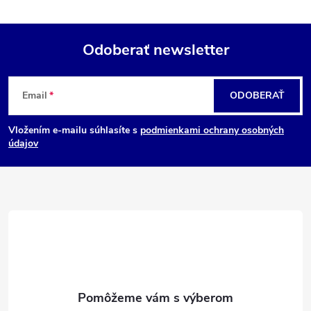
Odoberať newsletter
Z
Email
ODOBERAŤ
á
Vložením e-mailu súhlasíte s
podmienkami ochrany osobných
p
údajov
ä
t
i
e