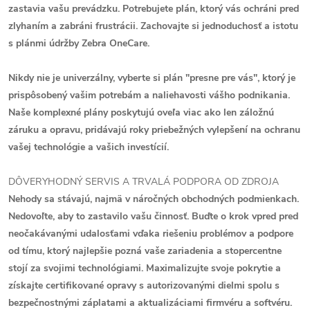
zastavia vašu prevádzku. Potrebujete plán, ktorý vás ochráni pred
zlyhaním a zabráni frustrácii. Zachovajte si jednoduchosť a istotu
s plánmi údržby Zebra OneCare.
Nikdy nie je univerzálny, vyberte si plán "presne pre vás", ktorý je
prispôsobený vašim potrebám a naliehavosti vášho podnikania.
Naše komplexné plány poskytujú oveľa viac ako len záložnú
záruku a opravu, pridávajú roky priebežných vylepšení na ochranu
vašej technológie a vašich investícií.
DÔVERYHODNÝ SERVIS A TRVALÁ PODPORA OD ZDROJA
Nehody sa stávajú, najmä v náročných obchodných podmienkach.
Nedovoľte, aby to zastavilo vašu činnosť. Buďte o krok vpred pred
neočakávanými udalosťami vďaka riešeniu problémov a podpore
od tímu, ktorý najlepšie pozná vaše zariadenia a stopercentne
stojí za svojimi technológiami. Maximalizujte svoje pokrytie a
získajte certifikované opravy s autorizovanými dielmi spolu s
bezpečnostnými záplatami a aktualizáciami firmvéru a softvéru.