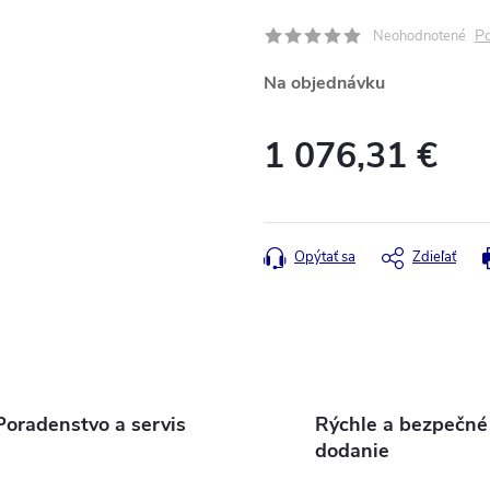
Po
Neohodnotené
Na objednávku
1 076,31 €
Jednotková
cena:
Opýtať sa
Zdieľať
Poradenstvo a servis
Rýchle a bezpečné
dodanie