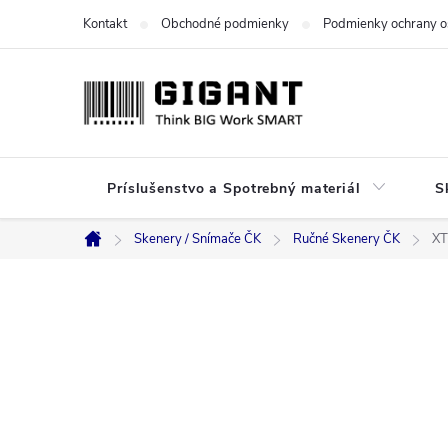
Prejsť
Kontakt
Obchodné podmienky
Podmienky ochrany o
na
obsah
Príslušenstvo a Spotrebný materiál
S
Skenery / Snímače ČK
Ručné Skenery ČK
X
Domov