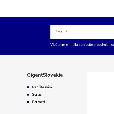
Email
Vložením e-mailu súhlasíte s
podmienka
GigantSlovakia
Napíšte nám
Servis
Partneri