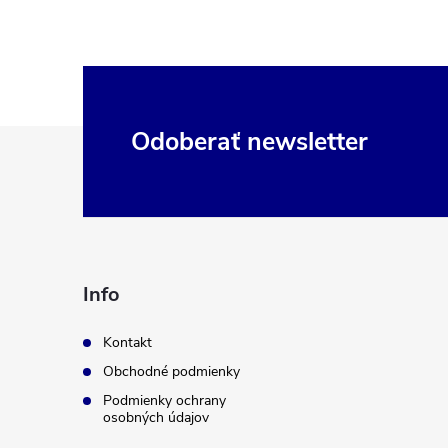
Z
Odoberať newsletter
á
p
ä
Info
t
Kontakt
Obchodné podmienky
i
Podmienky ochrany
osobných údajov