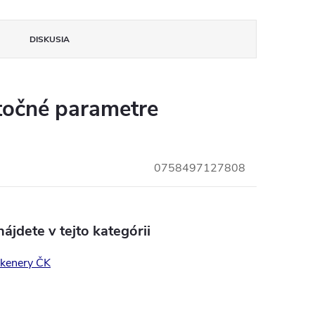
DISKUSIA
očné parametre
0758497127808
ájdete v tejto kategórii
kenery ČK