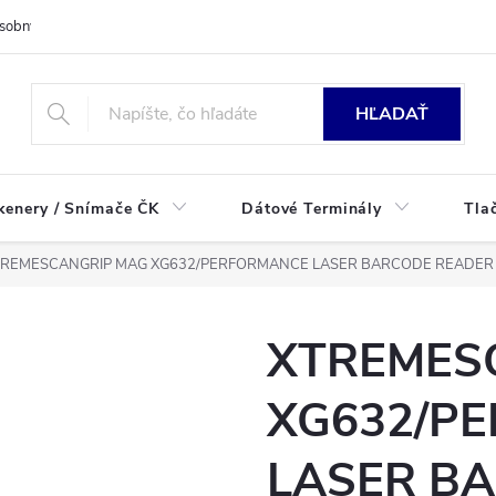
sobných údajov
HĽADAŤ
kenery / Snímače ČK
Dátové Terminály
Tla
TREMESCANGRIP MAG XG632/PERFORMANCE LASER BARCODE READER
XTREMES
XG632/P
LASER B