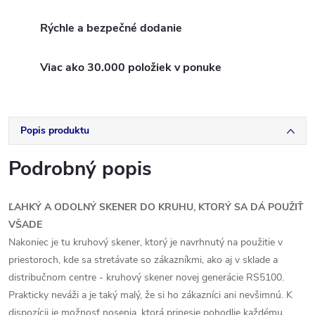
Rýchle a bezpečné dodanie
Viac ako 30.000 položiek v ponuke
Popis produktu
Podrobný popis
ĽAHKÝ A ODOLNÝ SKENER DO KRUHU, KTORÝ SA DÁ POUŽIŤ
VŠADE
Nakoniec je tu kruhový skener, ktorý je navrhnutý na použitie v
priestoroch, kde sa stretávate so zákazníkmi, ako aj v sklade a
distribučnom centre - kruhový skener novej generácie RS5100.
Prakticky neváži a je taký malý, že si ho zákazníci ani nevšimnú. K
dispozícii je možnosť nosenia, ktorá prinesie pohodlie každému