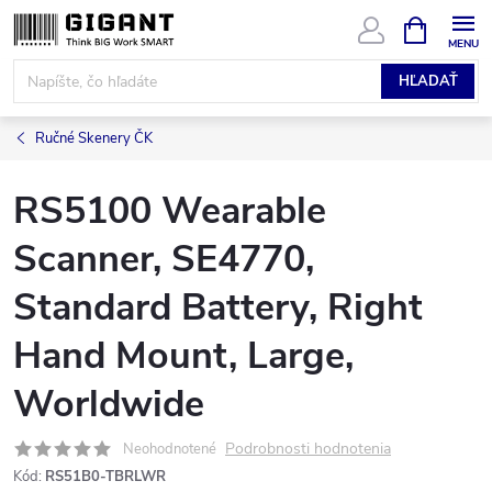
Prejsť
NÁKUPN
KOŠÍK
na
obsah
HĽADAŤ
Ručné Skenery ČK
RS5100 Wearable
Scanner, SE4770,
Standard Battery, Right
Hand Mount, Large,
Worldwide
Podrobnosti hodnotenia
Neohodnotené
Kód:
RS51B0-TBRLWR