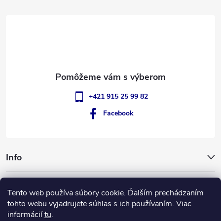
t
i
e
+421 915 25 99 82
Facebook
Info
GigantSlovakia
Tento web používa súbory cookie. Ďalším prechádzaním
tohto webu vyjadrujete súhlas s ich používaním. Viac
informácií
tu
.