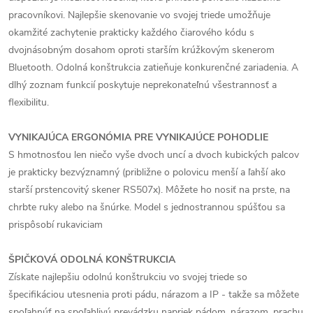
pracovníkovi. Najlepšie skenovanie vo svojej triede umožňuje
okamžité zachytenie prakticky každého čiarového kódu s
dvojnásobným dosahom oproti starším krúžkovým skenerom
Bluetooth. Odolná konštrukcia zatieňuje konkurenčné zariadenia. A
dlhý zoznam funkcií poskytuje neprekonateľnú všestrannosť a
flexibilitu.
VYNIKAJÚCA ERGONÓMIA PRE VYNIKAJÚCE POHODLIE
S hmotnosťou len niečo vyše dvoch uncí a dvoch kubických palcov
je prakticky bezvýznamný (približne o polovicu menší a ľahší ako
starší prstencovitý skener RS507x). Môžete ho nosiť na prste, na
chrbte ruky alebo na šnúrke. Model s jednostrannou spúšťou sa
prispôsobí rukaviciam
ŠPIČKOVÁ ODOLNÁ KONŠTRUKCIA
Získate najlepšiu odolnú konštrukciu vo svojej triede so
špecifikáciou utesnenia proti pádu, nárazom a IP - takže sa môžete
spoľahnúť na spoľahlivú prevádzku napriek pádom, nárazom, prachu