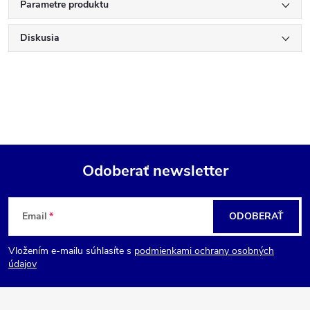
Parametre produktu
Diskusia
Odoberať newsletter
Z
Email
ODOBERAŤ
á
Vložením e-mailu súhlasíte s
podmienkami ochrany osobných
p
údajov
ä