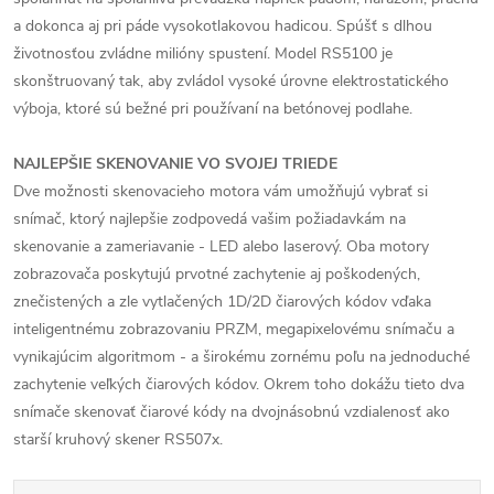
a dokonca aj pri páde vysokotlakovou hadicou. Spúšť s dlhou
životnosťou zvládne milióny spustení. Model RS5100 je
skonštruovaný tak, aby zvládol vysoké úrovne elektrostatického
výboja, ktoré sú bežné pri používaní na betónovej podlahe.
NAJLEPŠIE SKENOVANIE VO SVOJEJ TRIEDE
Dve možnosti skenovacieho motora vám umožňujú vybrať si
snímač, ktorý najlepšie zodpovedá vašim požiadavkám na
skenovanie a zameriavanie - LED alebo laserový. Oba motory
zobrazovača poskytujú prvotné zachytenie aj poškodených,
znečistených a zle vytlačených 1D/2D čiarových kódov vďaka
inteligentnému zobrazovaniu PRZM, megapixelovému snímaču a
vynikajúcim algoritmom - a širokému zornému poľu na jednoduché
zachytenie veľkých čiarových kódov. Okrem toho dokážu tieto dva
snímače skenovať čiarové kódy na dvojnásobnú vzdialenosť ako
starší kruhový skener RS507x.