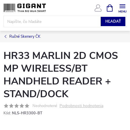
Prejsť
NÁKUPN
KOŠÍK
na
obsah
HĽADAŤ
Ručné Skenery ČK
HR33 MARLIN 2D CMOS
MP WIRELESS/BT
HANDHELD READER +
STAND/DOCK
Podrobnosti hodnotenia
Neohodnotené
Kód:
NLS-HR3300-BT