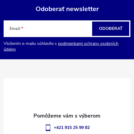
Odoberať newsletter
Z
Email
ODOBERAŤ
á
Vložením e-mailu súhlasíte s
podmienkami ochrany osobných
p
údajov
ä
t
i
e
+421 915 25 99 82