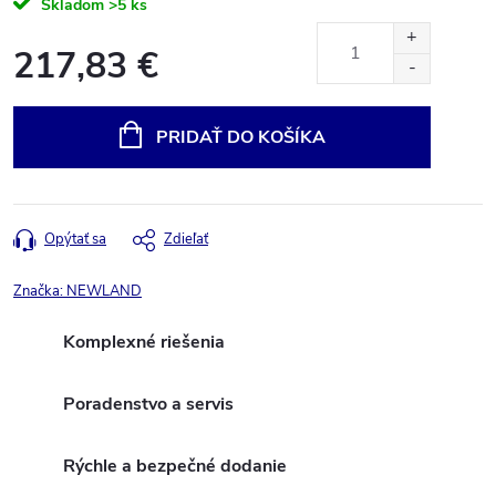
Skladom
>5 ks
217,83 €
Jednotková
cena:
PRIDAŤ DO KOŠÍKA
Opýtať sa
Zdieľať
Značka:
NEWLAND
Komplexné riešenia
Poradenstvo a servis
Rýchle a bezpečné dodanie