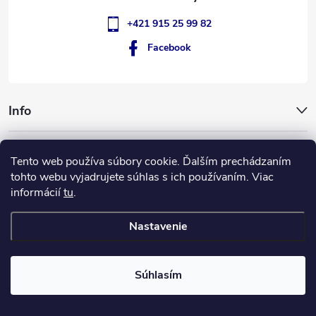
+421 915 25 99 82
Facebook
Info
GigantSlovakia
Tento web používa súbory cookie. Ďalším prechádzaním
tohto webu vyjadrujete súhlas s ich používaním. Viac
informácií
tu
.
ApplePay
GooglePay
MasterCard
Visa
Nastavenie
Copyright 2026
GIGANT Slovakia
. Všetky práva vyhradené.
Súhlasím
Vytvoril Shoptet