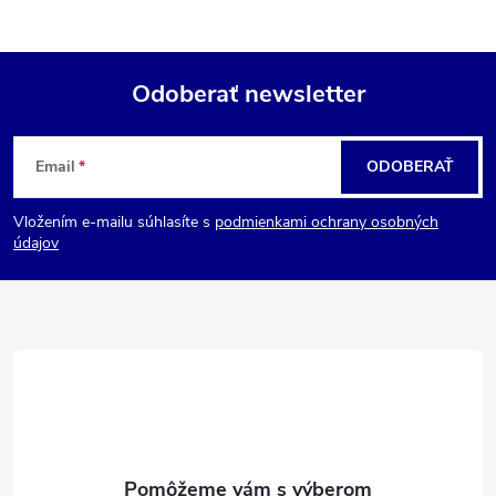
Odoberať newsletter
Z
Email
ODOBERAŤ
á
Vložením e-mailu súhlasíte s
podmienkami ochrany osobných
p
údajov
ä
t
i
e