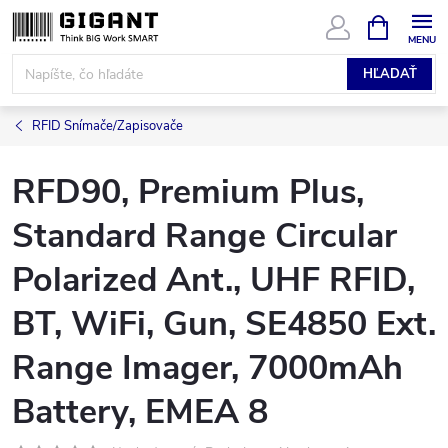
Prejsť
NÁKUPN
KOŠÍK
na
obsah
HĽADAŤ
RFID Snímače/Zapisovače
RFD90, Premium Plus,
Standard Range Circular
Polarized Ant., UHF RFID,
BT, WiFi, Gun, SE4850 Ext.
Range Imager, 7000mAh
Battery, EMEA 8