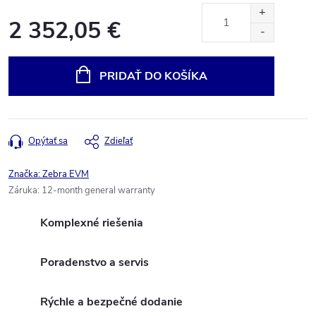
2 352,05 €
Jednotková
cena:
PRIDAŤ DO KOŠÍKA
Opýtať sa
Zdieľať
Značka:
Zebra EVM
Záruka
:
12-month general warranty
Komplexné riešenia
Poradenstvo a servis
Rýchle a bezpečné dodanie