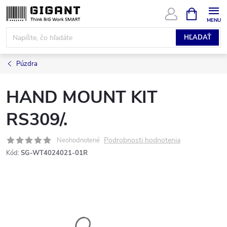
Prejsť
NÁKUPN
KOŠÍK
na
obsah
HĽADAŤ
Púzdra
HAND MOUNT KIT
RS309/.
Podrobnosti hodnotenia
Neohodnotené
Kód:
SG-WT4024021-01R