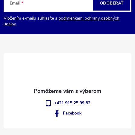
Email
ODOBERAŤ
á
Vložením e-mailu súhlasíte s
podmienkami ochrany osobných
p
údajov
ä
t
i
e
+421 915 25 99 82
Facebook