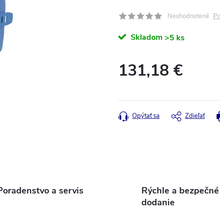
Po
Neohodnotené
Skladom
>5 ks
131,18 €
Jednotková
cena:
Opýtať sa
Zdieľať
Poradenstvo a servis
Rýchle a bezpečné
dodanie