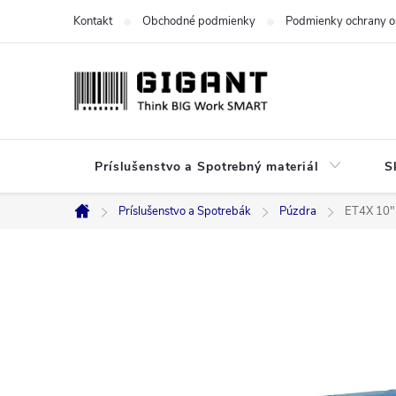
Prejsť
Kontakt
Obchodné podmienky
Podmienky ochrany o
na
obsah
Príslušenstvo a Spotrebný materiál
S
Príslušenstvo a Spotrebák
Púzdra
ET4X 10" 
Domov