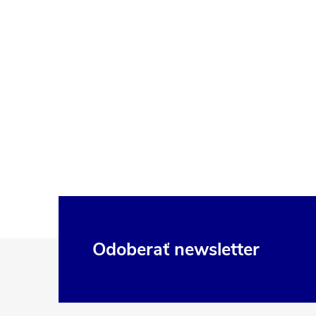
Z
Odoberať newsletter
á