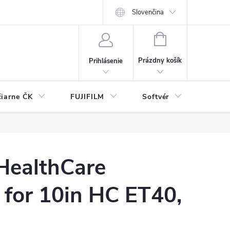
Slovenčina
NÁKUPNÝ
KOŠÍK
Prázdny košík
Prihlásenie
čiarne ČK
FUJIFILM
Softvér
Prísl
HealthCare
 for 10in HC ET40,