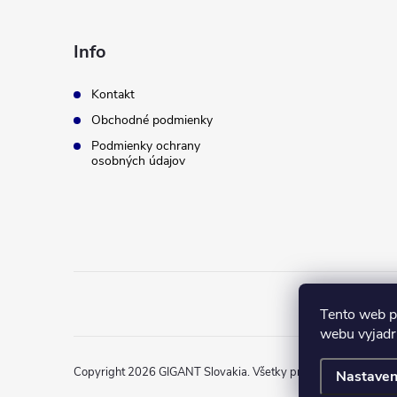
p
ä
Info
t
Kontakt
Obchodné podmienky
i
Podmienky ochrany
osobných údajov
e
Tento web p
webu vyjadru
Copyright 2026
GIGANT Slovakia
. Všetky práva vyhradené.
Nastaven