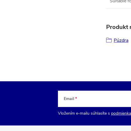
Suitable f
Produkt n
Púzdra
Email
Vložením e-mailu súhlasíte s
podmienka