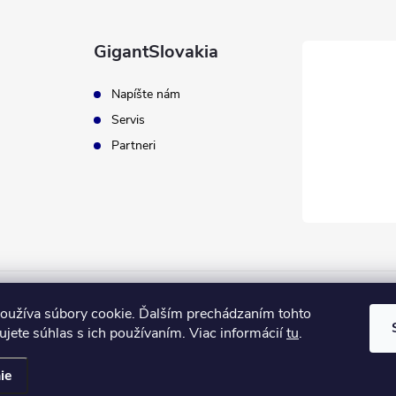
GigantSlovakia
Napíšte nám
Servis
Partneri
ApplePay
GooglePay
MasterCard
Visa
oužíva súbory cookie. Ďalším prechádzaním tohto
jete súhlas s ich používaním. Viac informácií
tu
.
ie