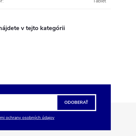
or
:
Tablet
ájdete v tejto kategórii
ODOBERAŤ
mi ochrany osobných údajov