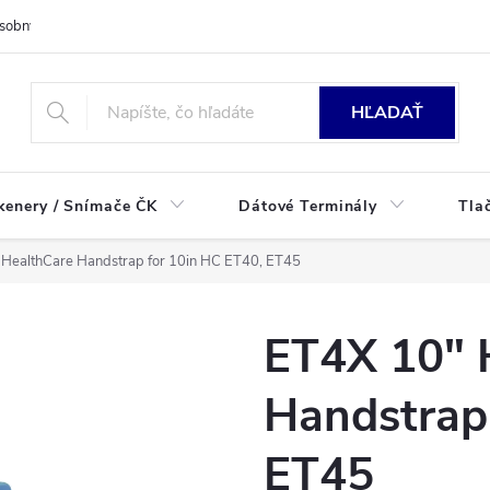
sobných údajov
HĽADAŤ
kenery / Snímače ČK
Dátové Terminály
Tla
HealthCare Handstrap for 10in HC ET40, ET45
ET4X 10" 
Handstrap
ET45