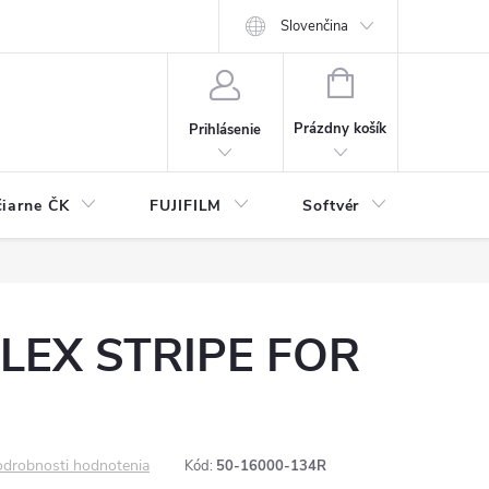
Slovenčina
NÁKUPNÝ
KOŠÍK
Prázdny košík
Prihlásenie
čiarne ČK
FUJIFILM
Softvér
Prísl
LEX STRIPE FOR
drobnosti hodnotenia
Kód:
50-16000-134R