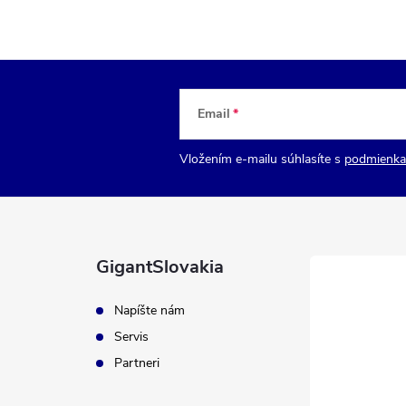
Email
Vložením e-mailu súhlasíte s
podmienka
GigantSlovakia
Napíšte nám
Servis
Partneri