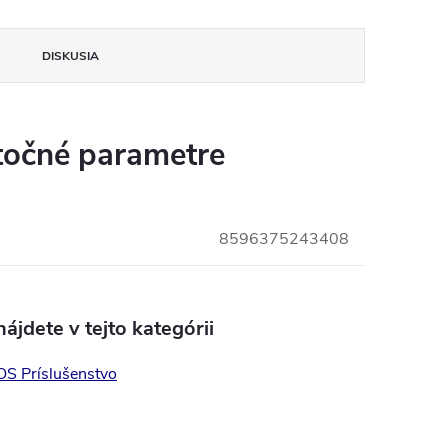
DISKUSIA
očné parametre
8596375243408
ájdete v tejto kategórii
S Príslušenstvo