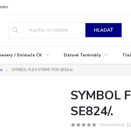
sobných údajov
HĽADAŤ
kenery / Snímače ČK
Dátové Terminály
Tla
vo
SYMBOL FLEX STRIPE FOR SE824/.
SYMBOL F
SE824/.
Po
Neohodnotené