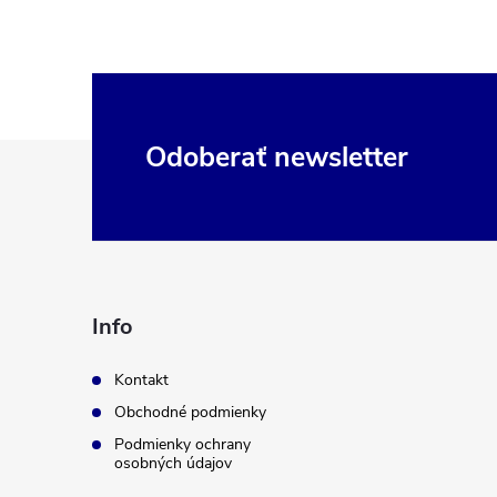
Z
Odoberať newsletter
á
p
ä
Info
t
Kontakt
Obchodné podmienky
i
Podmienky ochrany
osobných údajov