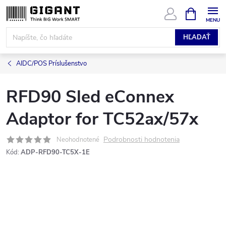
Prejsť
NÁKUPN
KOŠÍK
na
obsah
HĽADAŤ
AIDC/POS Príslušenstvo
RFD90 Sled eConnex
Adaptor for TC52ax/57x
Podrobnosti hodnotenia
Neohodnotené
Kód:
ADP-RFD90-TC5X-1E