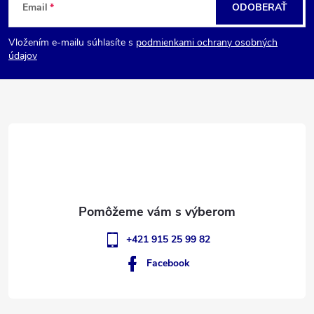
Email
ODOBERAŤ
á
Vložením e-mailu súhlasíte s
podmienkami ochrany osobných
p
údajov
ä
t
i
e
+421 915 25 99 82
Facebook