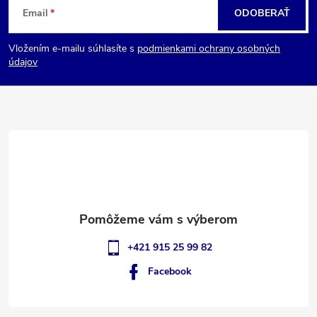
Email
ODOBERAŤ
á
Vložením e-mailu súhlasíte s
podmienkami ochrany osobných
p
údajov
ä
t
i
e
+421 915 25 99 82
Facebook