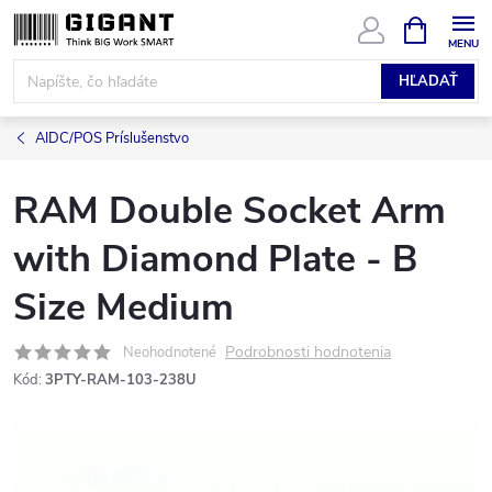
Prejsť
NÁKUPN
KOŠÍK
na
obsah
HĽADAŤ
AIDC/POS Príslušenstvo
RAM Double Socket Arm
with Diamond Plate - B
Size Medium
Podrobnosti hodnotenia
Neohodnotené
Kód:
3PTY-RAM-103-238U