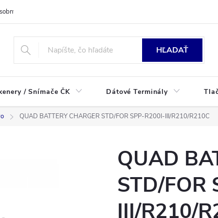
sobných údajov
HĽADAŤ
kenery / Snímače ČK
Dátové Terminály
Tla
vo
QUAD BATTERY CHARGER STD/FOR SPP-R200I-III/R210/R210C
QUAD BA
STD/FOR 
III/R210/