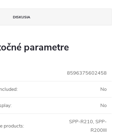
DISKUSIA
očné parametre
8596375602458
included
:
No
isplay
:
No
SPP-R210, SPP-
e products
:
R200III