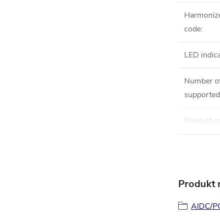
Harmoniz
code
:
LED indic
Number of
supported
Product c
Produkt n
AIDC/PO