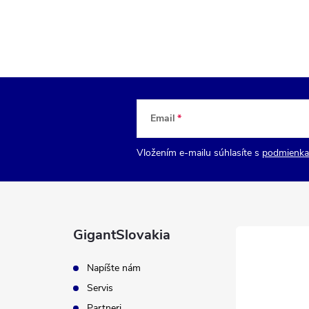
Email
Vložením e-mailu súhlasíte s
podmienka
GigantSlovakia
Napíšte nám
Servis
Partneri