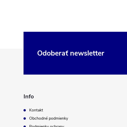
Z
Odoberať newsletter
á
p
ä
Info
t
Kontakt
Obchodné podmienky
i
Podmienky ochrany