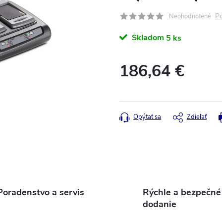
Po
Neohodnotené
Skladom
5 ks
186,64 €
Jednotková
cena:
Opýtať sa
Zdieľať
Poradenstvo a servis
Rýchle a bezpečné
dodanie