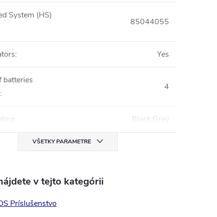
ed System (HS)
85044055
ators
:
Yes
 batteries
4
:
olour
:
Black,Grey
VŠETKY PARAMETRE
ájdete v tejto kategórii
S Príslušenstvo