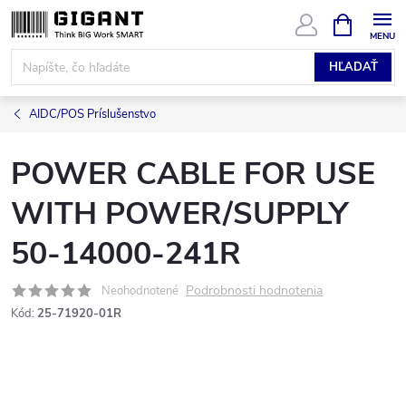
Prejsť
NÁKUPN
KOŠÍK
na
obsah
HĽADAŤ
AIDC/POS Príslušenstvo
POWER CABLE FOR USE
WITH POWER/SUPPLY
50-14000-241R
Podrobnosti hodnotenia
Neohodnotené
Kód:
25-71920-01R