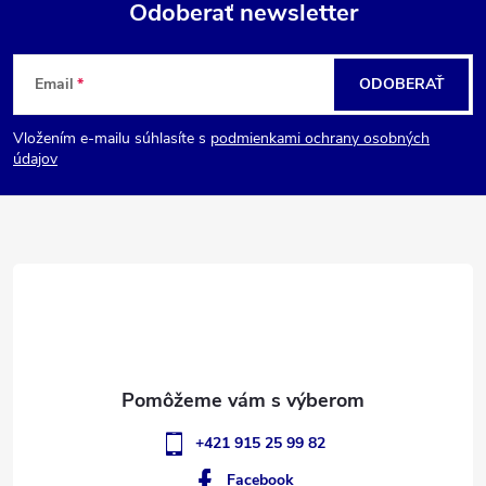
Odoberať newsletter
Z
Email
ODOBERAŤ
á
Vložením e-mailu súhlasíte s
podmienkami ochrany osobných
p
údajov
ä
t
i
e
+421 915 25 99 82
Facebook