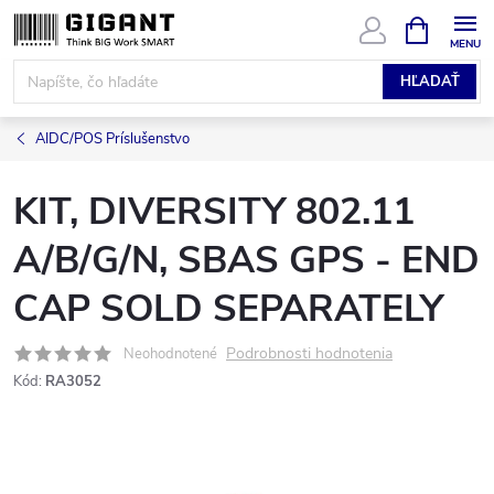
Prejsť
NÁKUPN
KOŠÍK
na
obsah
HĽADAŤ
AIDC/POS Príslušenstvo
KIT, DIVERSITY 802.11
A/B/G/N, SBAS GPS - END
CAP SOLD SEPARATELY
Podrobnosti hodnotenia
Neohodnotené
Kód:
RA3052