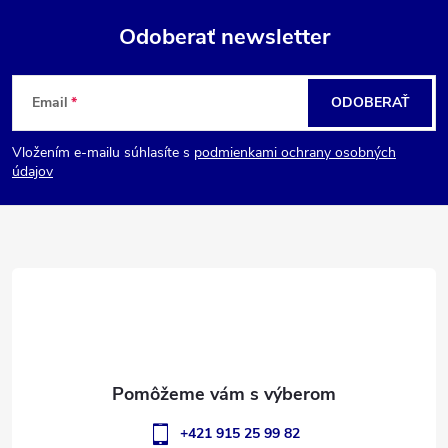
Odoberať newsletter
Z
Email
ODOBERAŤ
á
Vložením e-mailu súhlasíte s
podmienkami ochrany osobných
p
údajov
ä
t
i
e
+421 915 25 99 82