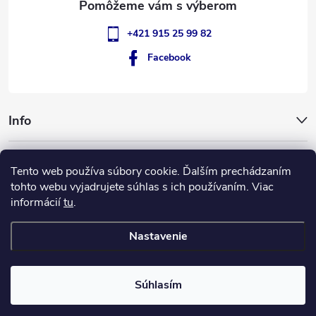
+421 915 25 99 82
Facebook
Info
GigantSlovakia
Tento web používa súbory cookie. Ďalším prechádzaním
tohto webu vyjadrujete súhlas s ich používaním. Viac
informácií
tu
.
ApplePay
GooglePay
MasterCard
Visa
Nastavenie
Copyright 2026
GIGANT Slovakia
. Všetky práva vyhradené.
Súhlasím
Vytvoril Shoptet