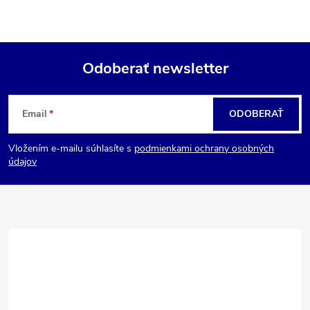
Odoberať newsletter
Z
Email
ODOBERAŤ
á
Vložením e-mailu súhlasíte s
podmienkami ochrany osobných
p
údajov
ä
t
i
e