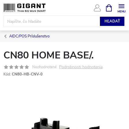
Prejsť
NÁKUPN
KOŠÍK
na
obsah
HĽADAŤ
AIDC/POS Príslušenstvo
CN80 HOME BASE/.
Podrobnosti hodnotenia
Neohodnotené
Kód:
CN80-HB-CNV-0