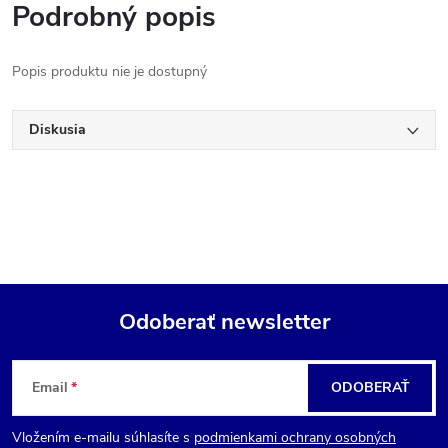
Podrobný popis
Popis produktu nie je dostupný
Diskusia
Odoberať newsletter
Z
Email
ODOBERAŤ
á
Vložením e-mailu súhlasíte s
podmienkami ochrany osobných