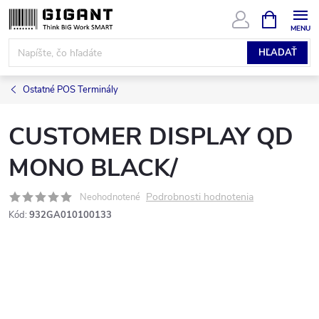
Prejsť
NÁKUPN
KOŠÍK
na
obsah
HĽADAŤ
Ostatné POS Terminály
CUSTOMER DISPLAY QD
MONO BLACK/
Podrobnosti hodnotenia
Neohodnotené
Kód:
932GA010100133