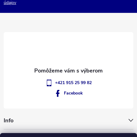
p
údajov
ä
t
i
e
+421 915 25 99 82
Facebook
Info