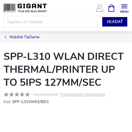
Prejsť
NÁKUPN
KOŠÍK
na
obsah
HĽADAŤ
Mobilné Tlačiarne
SPP-L310 WLAN DIRECT
THERMAL/PRINTER UP
TO 5IPS 127MM/SEC
Podrobnosti hodnotenia
Neohodnotené
Kód:
SPP-L310WK5/BEG