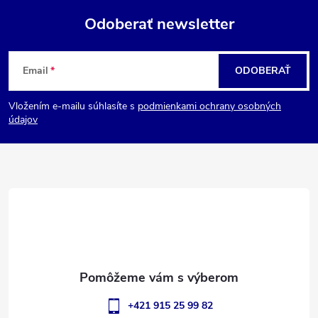
Odoberať newsletter
Z
Email
ODOBERAŤ
á
Vložením e-mailu súhlasíte s
podmienkami ochrany osobných
p
údajov
ä
t
i
e
+421 915 25 99 82