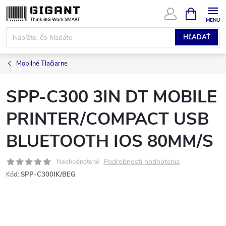
Prejsť
NÁKUPN
KOŠÍK
na
obsah
HĽADAŤ
Mobilné Tlačiarne
SPP-C300 3IN DT MOBILE
PRINTER/COMPACT USB
BLUETOOTH IOS 80MM/S
Podrobnosti hodnotenia
Neohodnotené
Kód:
SPP-C300IK/BEG