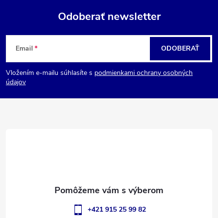
Odoberať newsletter
Z
Email
ODOBERAŤ
á
Vložením e-mailu súhlasíte s
podmienkami ochrany osobných
p
údajov
ä
t
i
e
+421 915 25 99 82