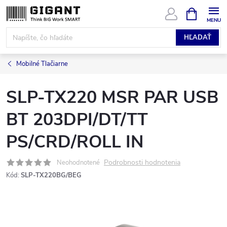
Prejsť
NÁKUPN
KOŠÍK
na
obsah
HĽADAŤ
Mobilné Tlačiarne
SLP-TX220 MSR PAR USB
BT 203DPI/DT/TT
PS/CRD/ROLL IN
Podrobnosti hodnotenia
Neohodnotené
Kód:
SLP-TX220BG/BEG