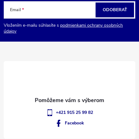
Z
Email
ODOBERAŤ
á
Vložením e-mailu súhlasíte s
podmienkami ochrany osobných
p
údajov
ä
t
i
e
+421 915 25 99 82
Facebook