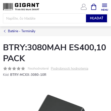
Prejsť
NÁKUPN
KOŠÍK
na
obsah
HĽADAŤ
Batérie - Terminály
BTRY:3080MAH ES400,10
PACK
Podrobnosti hodnotenia
Neohodnotené
Kód:
BTRY-MCXX-3080-10R