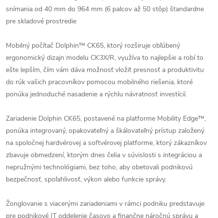
snímania od 40 mm do 964 mm (6 palcov až 50 stôp) štandardne
pre skladové prostredie
Mobilný počítač Dolphin™ CK65, ktorý rozširuje obľúbený
ergonomický dizajn modelu CK3X/R, využíva to najlepšie a robí to
ešte lepším, čím vám dáva možnosť vložiť presnosť a produktivitu
do rúk vašich pracovníkov pomocou mobilného riešenia, ktoré
ponúka jednoduché nasadenie a rýchlu návratnosť investícií.
Zariadenie Dolphin CK65, postavené na platforme Mobility Edge™,
ponúka integrovaný, opakovateľný a škálovateľný prístup založený
na spoločnej hardvérovej a softvérovej platforme, ktorý zákazníkov
zbavuje obmedzení, ktorým dnes čelia v súvislosti s integráciou a
nepružnými technológiami, bez toho, aby obetovali podnikovú
bezpečnosť, spoľahlivosť, výkon alebo funkcie správy.
Žonglovanie s viacerými zariadeniami v rámci podniku predstavuje
pre podnikové IT oddelenie časovo a finančne náročnú správu a