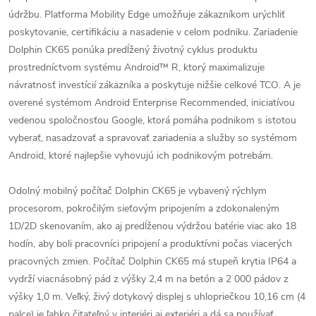
údržbu. Platforma Mobility Edge umožňuje zákazníkom urýchliť
poskytovanie, certifikáciu a nasadenie v celom podniku. Zariadenie
Dolphin CK65 ponúka predĺžený životný cyklus produktu
prostredníctvom systému Android™ R, ktorý maximalizuje
návratnosť investícií zákazníka a poskytuje nižšie celkové TCO. A je
overené systémom Android Enterprise Recommended, iniciatívou
vedenou spoločnosťou Google, ktorá pomáha podnikom s istotou
vyberať, nasadzovať a spravovať zariadenia a služby so systémom
Android, ktoré najlepšie vyhovujú ich podnikovým potrebám.
Odolný mobilný počítač Dolphin CK65 je vybavený rýchlym
procesorom, pokročilým sieťovým pripojením a zdokonaleným
1D/2D skenovaním, ako aj predĺženou výdržou batérie viac ako 18
hodín, aby boli pracovníci pripojení a produktívni počas viacerých
pracovných zmien. Počítač Dolphin CK65 má stupeň krytia IP64 a
vydrží viacnásobný pád z výšky 2,4 m na betón a 2 000 pádov z
výšky 1,0 m. Veľký, živý dotykový displej s uhlopriečkou 10,16 cm (4
palce) je ľahko čitateľný v interiéri aj exteriéri a dá sa používať