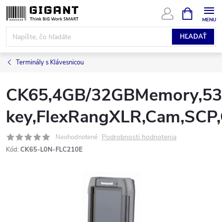
Prejsť
NÁKUPN
KOŠÍK
na
obsah
HĽADAŤ
Terminály s Klávesnicou
CK65,4GB/32GBMemory,53
key,FlexRangXLR,Cam,SC
Podrobnosti hodnotenia
Neohodnotené
Kód:
CK65-L0N-FLC210E