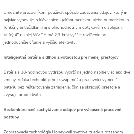
Umožnite pracovníkom používať spôsob zadávania údajov, ktorý im
najviac vyhovuje, s klávesnicou (alfanumerickou alebo numerickou s
funkčnými tlačidlami) aj s plnohodnotným dotykovým displejom.
Veľký 4" displej WVGA má 2,3-krát vyššie rozlíšenie pre
jednoduchšie čítanie a vyššiu efektivitu.
Inteligentná batéria s dlhou životnosťou pre menej prestojov
Batéria s 18-hodinovou výdržou vydrží na jedno nabitie viac ako dve
zmeny. Vďaka technológii hot swap môžu pracovníci vymeniť
batériu bez reštartovania zariadenia, čím sa skracujú prestoje a
zvyšuje produktivita.
Bezkonkurenčné zachytávanie údajov pre vylepšené pracovné
postupy
Zobrazovacia technológia Honeywell svetovej triedy s rozsahom