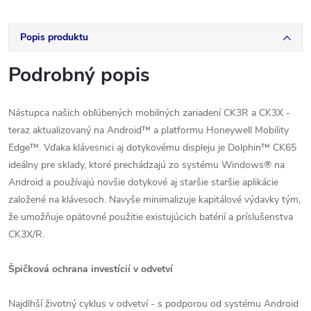
Popis produktu
Podrobný popis
Nástupca našich obľúbených mobilných zariadení CK3R a CK3X -
teraz aktualizovaný na Android™ a platformu Honeywell Mobility
Edge™. Vďaka klávesnici aj dotykovému displeju je Dolphin™ CK65
ideálny pre sklady, ktoré prechádzajú zo systému Windows® na
Android a používajú novšie dotykové aj staršie staršie aplikácie
založené na klávesoch. Navyše minimalizuje kapitálové výdavky tým,
že umožňuje opätovné použitie existujúcich batérií a príslušenstva
CK3X/R.
Špičková ochrana investícií v odvetví
Najdlhší životný cyklus v odvetví - s podporou od systému Android