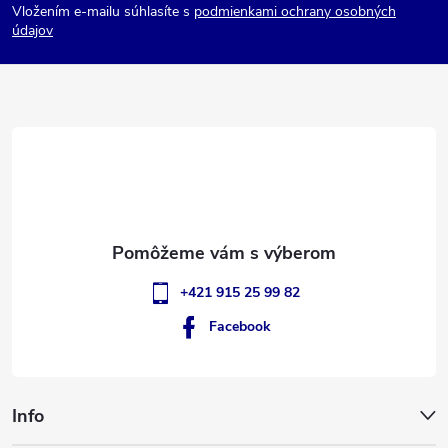
Vložením e-mailu súhlasíte s
podmienkami ochrany osobných
p
údajov
ä
t
i
e
+421 915 25 99 82
Facebook
Info