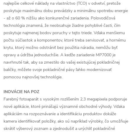
najlepšie celkové náklady na vlastníctvo (TCO) v odvetví, pretože
poskytuje maximálnu dobu prevádzky a minimálnu spotrebu energie
- až o 60 % nižšiu ako konkurenčné zariadenia. Polovodičová
technológia znamená, že neobsahuje žiadne pohyblivé časti, čím
poskytuje najmenej bodov poruchy v tejto triede. Vďaka menšiemu
počtu súčiastok a komponentov, ktoré treba servisovať, a hornému
krytu, ktorý možno odstrániť bez použitia náradia, nemôžu byť
opravy a údržba jednoduchšie. A keďže zariadenie MP7000 je
navrhnuté tak, aby sa zmestilo do vašej existujúcej pokladničnej
baličky, môžete svoje pokladničné pásy ľahko modernizovať
pomocou najnovšej technológie.
INOVÁCIE NA POZ
Farebný fotoaparát s vysokým rozlíšením 2,3 megapixela podporuje
nové aplikácie, ktoré prinášajú významné obchodné výhody. Vďaka
aplikáciám na rozpoznávanie a identifikáciu produktov dokáže
kamera identifikovať položky, ako sú napríklad výrobky, čo umožňuje
skrátiť výberový zoznam a zjednodušiť a urýchliť pokladničné