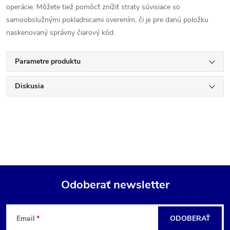
operácie. Môžete tiež pomôcť znížiť straty súvisiace so
samoobslužnými pokladnicami overením, či je pre danú položku
naskenovaný správny čiarový kód.
Parametre produktu
Diskusia
Odoberať newsletter
Z
Email
ODOBERAŤ