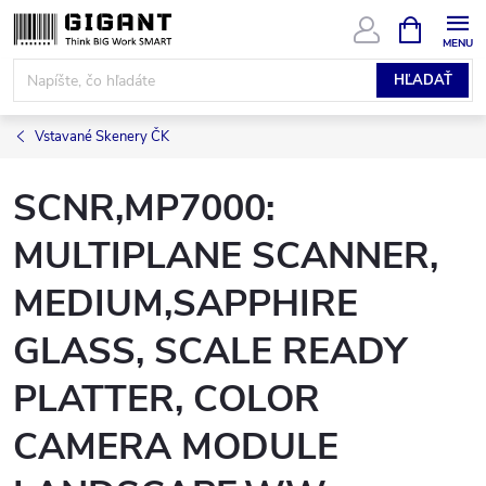
Prejsť
NÁKUPN
KOŠÍK
na
obsah
HĽADAŤ
Vstavané Skenery ČK
SCNR,MP7000:
MULTIPLANE SCANNER,
MEDIUM,SAPPHIRE
GLASS, SCALE READY
PLATTER, COLOR
CAMERA MODULE