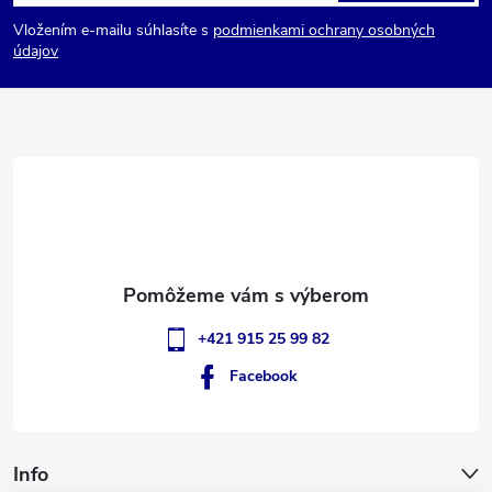
á
Vložením e-mailu súhlasíte s
podmienkami ochrany osobných
p
údajov
ä
t
i
e
+421 915 25 99 82
Facebook
Info