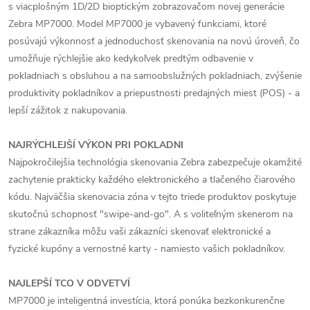
s viacplošným 1D/2D bioptickým zobrazovačom novej generácie
Zebra MP7000. Model MP7000 je vybavený funkciami, ktoré
posúvajú výkonnosť a jednoduchosť skenovania na novú úroveň, čo
umožňuje rýchlejšie ako kedykoľvek predtým odbavenie v
pokladniach s obsluhou a na samoobslužných pokladniach, zvýšenie
produktivity pokladníkov a priepustnosti predajných miest (POS) - a
lepší zážitok z nakupovania.
NAJRÝCHLEJŠÍ VÝKON PRI POKLADNI
Najpokročilejšia technológia skenovania Zebra zabezpečuje okamžité
zachytenie prakticky každého elektronického a tlačeného čiarového
kódu. Najväčšia skenovacia zóna v tejto triede produktov poskytuje
skutočnú schopnosť "swipe-and-go". A s voliteľným skenerom na
strane zákazníka môžu vaši zákazníci skenovať elektronické a
fyzické kupóny a vernostné karty - namiesto vašich pokladníkov.
NAJLEPŠÍ TCO V ODVETVÍ
MP7000 je inteligentná investícia, ktorá ponúka bezkonkurenčne