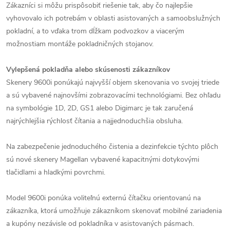
Zákazníci si môžu prispôsobiť riešenie tak, aby čo najlepšie
vyhovovalo ich potrebám v oblasti asistovaných a samoobslužných
pokladní, a to vďaka trom dĺžkam podvozkov a viacerým
možnostiam montáže pokladničných stojanov.
Vylepšená pokladňa alebo skúsenosti zákazníkov
Skenery 9600i ponúkajú najvyšší objem skenovania vo svojej triede
a sú vybavené najnovšími zobrazovacími technológiami. Bez ohľadu
na symbológie 1D, 2D, GS1 alebo Digimarc je tak zaručená
najrýchlejšia rýchlosť čítania a najjednoduchšia obsluha.
Na zabezpečenie jednoduchého čistenia a dezinfekcie týchto plôch
sú nové skenery Magellan vybavené kapacitnými dotykovými
tlačidlami a hladkými povrchmi.
Model 9600i ponúka voliteľnú externú čítačku orientovanú na
zákazníka, ktorá umožňuje zákazníkom skenovať mobilné zariadenia
a kupóny nezávisle od pokladníka v asistovaných pásmach.