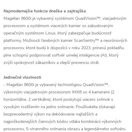
Najmodernejšie funkcie dneška a zajtrajška
Magellan 9600i je vybavený systémom QuadVision™, viacjadrovým
procesorom a systémom viacerých kamier so zabudovaným
operačným systémom Linux, ktorý zabezpečuje budúcnosť
platformy. Možnosti farebných kamier ScanSentry™ a neurónových
procesorov, ktoré budú k dispozícii v roku 2023, prinesú pokladňu
plne schopnú podporovať softvér umelej inteligencie (AI), ktorý
zvýši spokojnosť zákazníkov a zlepší prevenciu strát.
Jedinečné vlastnosti
- Magellan 9600i je vybavený technológiou QuadVision™,
výkonným viacjadrovým procesorom IMX8 so 4 kamerami (2
horizontálne, 2 vertikálne), ktoré poskytujú viacero snímok s
vysokým rozlíšením na jedno snímanie. Používatelia získavajú
bezprecedentný výkon na dekódovanie najťažších a
najpoškodenejších čiarových kódov vďaka kombinácii výkonných
procesorov, 5-stranného snímania obrazu a legendárneho softvéru