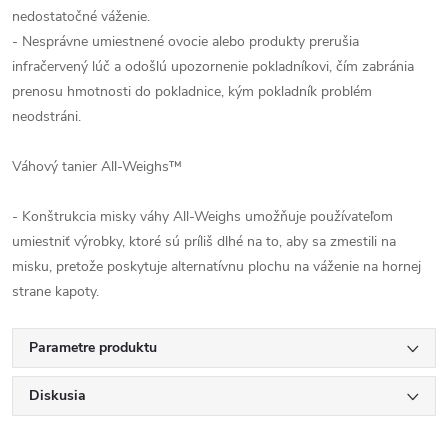
nedostatočné váženie.
- Nesprávne umiestnené ovocie alebo produkty prerušia
infračervený lúč a odošlú upozornenie pokladníkovi, čím zabránia
prenosu hmotnosti do pokladnice, kým pokladník problém
neodstráni.
Váhový tanier All-Weighs™
- Konštrukcia misky váhy All-Weighs umožňuje používateľom
umiestniť výrobky, ktoré sú príliš dlhé na to, aby sa zmestili na
misku, pretože poskytuje alternatívnu plochu na váženie na hornej
strane kapoty.
Parametre produktu
Diskusia