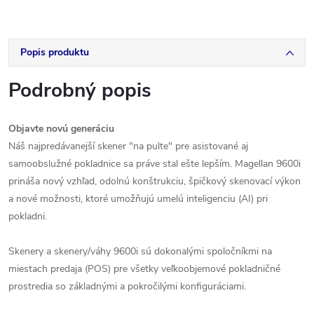
Popis produktu
Podrobný popis
Objavte novú generáciu
Náš najpredávanejší skener "na pulte" pre asistované aj
samoobslužné pokladnice sa práve stal ešte lepším. Magellan 9600i
prináša nový vzhľad, odolnú konštrukciu, špičkový skenovací výkon
a nové možnosti, ktoré umožňujú umelú inteligenciu (AI) pri
pokladni.
Skenery a skenery/váhy 9600i sú dokonalými spoločníkmi na
miestach predaja (POS) pre všetky veľkoobjemové pokladničné
prostredia so základnými a pokročilými konfiguráciami.