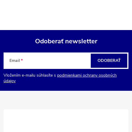
Odoberať newsletter
Z
Email
ODOBERAŤ
á
Vložením e-mailu súhlasíte s
podmienkami ochrany osobných
p
údajov
ä
t
i