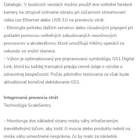
Datalogic. V budúcich verziách možno použiť dve voliteľné farebné
kamery na strojové snímanie obrazu pri súčasnom streamovaní
videa cez Ethernet alebo USB 3.0 na prevenciu strát.
- Eliminujte potrebu ďalších serverov alebo cloudových pripojení pri
pokladni pomocou voliteľných zabudovaných neurónových
procesorov a akcelerátorov, ktoré umožňujú trilióny operácií za
sekundu vo vnútri skenera.
- Výkon je optimalizovaný pre pripravovanú symbológiu GS1 Digital
Link, ktorá ku každej transakcii pripája cenné údaje o výrobe a
zdravotnej bezpečnosti. Počas pilotného testovania sa však bude
aktualizovať konečné dekódovanie GS1.
Integrovaná prevencia strát
Technológia ScaleSentry
- Monitoruje dve základné strany misky váhy infračerveným
(neviditeľným) lúčom, aby zistil, či ovocie alebo produkty neboli na
miske váhy umiestnené nesprávne, čo by malo za následok