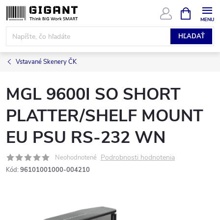
Prejsť
NÁKUPN
KOŠÍK
na
obsah
HĽADAŤ
Vstavané Skenery ČK
MGL 9600I SO SHORT
PLATTER/SHELF MOUNT
EU PSU RS-232 WN
Podrobnosti hodnotenia
Neohodnotené
Kód:
96101001000-004210