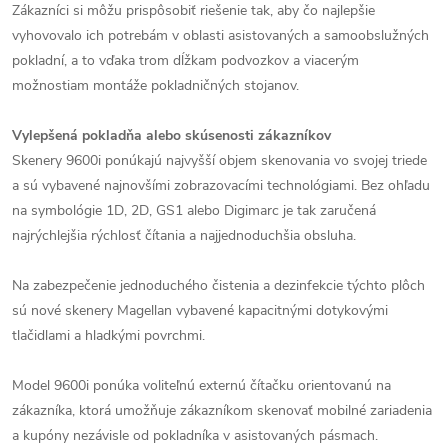
Zákazníci si môžu prispôsobiť riešenie tak, aby čo najlepšie
vyhovovalo ich potrebám v oblasti asistovaných a samoobslužných
pokladní, a to vďaka trom dĺžkam podvozkov a viacerým
možnostiam montáže pokladničných stojanov.
Vylepšená pokladňa alebo skúsenosti zákazníkov
Skenery 9600i ponúkajú najvyšší objem skenovania vo svojej triede
a sú vybavené najnovšími zobrazovacími technológiami. Bez ohľadu
na symbológie 1D, 2D, GS1 alebo Digimarc je tak zaručená
najrýchlejšia rýchlosť čítania a najjednoduchšia obsluha.
Na zabezpečenie jednoduchého čistenia a dezinfekcie týchto plôch
sú nové skenery Magellan vybavené kapacitnými dotykovými
tlačidlami a hladkými povrchmi.
Model 9600i ponúka voliteľnú externú čítačku orientovanú na
zákazníka, ktorá umožňuje zákazníkom skenovať mobilné zariadenia
a kupóny nezávisle od pokladníka v asistovaných pásmach.