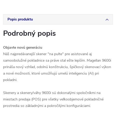
Popis produktu
Podrobný popis
Objavte novú generáciu
Náš najpredávanejší skener "na pulte" pre asistované aj
samoobslužné pokladnice sa práve stal ešte lepším. Magellan 9600i
prináša nový vzhľad, odolnú konštrukciu, špičkový skenovací výkon
a nové možnosti, ktoré umožňujú umelú inteligenciu (AI) pri
pokladni.
Skenery a skenery/váhy 9600i sú dokonalými spoločníkmi na
miestach predaja (POS) pre všetky veľkoobjemové pokladničné
prostredia so základnými a pokročilými konfiguráciami.