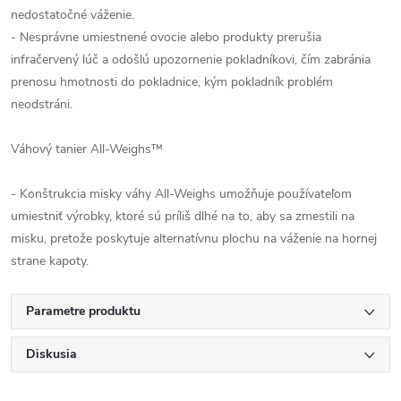
nedostatočné váženie.
- Nesprávne umiestnené ovocie alebo produkty prerušia
infračervený lúč a odošlú upozornenie pokladníkovi, čím zabránia
prenosu hmotnosti do pokladnice, kým pokladník problém
neodstráni.
Váhový tanier All-Weighs™
- Konštrukcia misky váhy All-Weighs umožňuje používateľom
umiestniť výrobky, ktoré sú príliš dlhé na to, aby sa zmestili na
misku, pretože poskytuje alternatívnu plochu na váženie na hornej
strane kapoty.
Parametre produktu
Diskusia