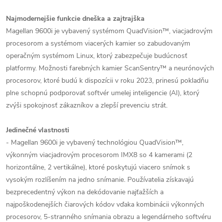
Najmodernejšie funkcie dneška a zajtrajška
Magellan 9600i je vybavený systémom QuadVision™, viacjadrovým
procesorom a systémom viacerých kamier so zabudovaným
operačným systémom Linux, ktorý zabezpečuje budúcnosť
platformy. Možnosti farebných kamier ScanSentry™ a neurónových
procesorov, ktoré budú k dispozícii v roku 2023, prinesú pokladňu
plne schopnú podporovať softvér umelej inteligencie (AI), ktorý
zvýši spokojnosť zákazníkov a zlepší prevenciu strát.
Jedinečné vlastnosti
- Magellan 9600i je vybavený technológiou QuadVision™,
výkonným viacjadrovým procesorom IMX8 so 4 kamerami (2
horizontálne, 2 vertikálne), ktoré poskytujú viacero snímok s
vysokým rozlíšením na jedno snímanie. Používatelia získavajú
bezprecedentný výkon na dekódovanie najťažších a
najpoškodenejších čiarových kódov vďaka kombinácii výkonných
procesorov, 5-stranného snímania obrazu a legendárneho softvéru