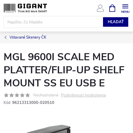
Prejsť
NÁKUPN
KOŠÍK
na
obsah
HĽADAŤ
Vstavané Skenery ČK
MGL 9600I SCALE MED
PLATTER/FLIP-UP SHELF
MOUNT SS EU USB E
Podrobnosti hodnotenia
Neohodnotené
Kód:
96213313000-020510