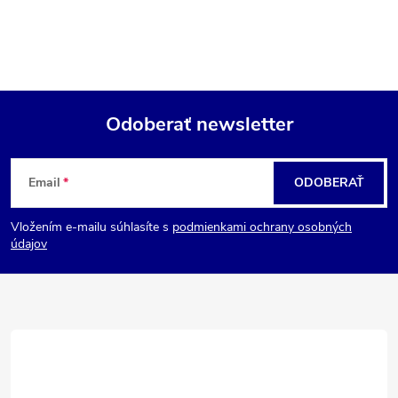
Odoberať newsletter
Z
Email
ODOBERAŤ
á
Vložením e-mailu súhlasíte s
podmienkami ochrany osobných
p
údajov
ä
t
i