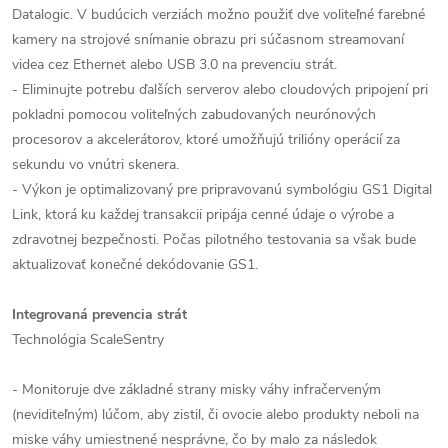
Datalogic. V budúcich verziách možno použiť dve voliteľné farebné
kamery na strojové snímanie obrazu pri súčasnom streamovaní
videa cez Ethernet alebo USB 3.0 na prevenciu strát.
- Eliminujte potrebu ďalších serverov alebo cloudových pripojení pri
pokladni pomocou voliteľných zabudovaných neurónových
procesorov a akcelerátorov, ktoré umožňujú trilióny operácií za
sekundu vo vnútri skenera.
- Výkon je optimalizovaný pre pripravovanú symbológiu GS1 Digital
Link, ktorá ku každej transakcii pripája cenné údaje o výrobe a
zdravotnej bezpečnosti. Počas pilotného testovania sa však bude
aktualizovať konečné dekódovanie GS1.
Integrovaná prevencia strát
Technológia ScaleSentry
- Monitoruje dve základné strany misky váhy infračerveným
(neviditeľným) lúčom, aby zistil, či ovocie alebo produkty neboli na
miske váhy umiestnené nesprávne, čo by malo za následok