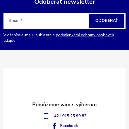
Odoberať newsletter
Z
Email
ODOBERAŤ
á
Vložením e-mailu súhlasíte s
podmienkami ochrany osobných
p
údajov
ä
t
i
e
+421 915 25 99 82
Facebook