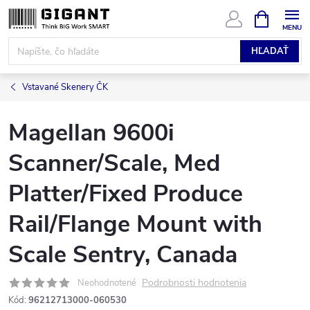
Prejsť
NÁKUPN
KOŠÍK
na
obsah
HĽADAŤ
Vstavané Skenery ČK
Magellan 9600i
Scanner/Scale, Med
Platter/Fixed Produce
Rail/Flange Mount with
Scale Sentry, Canada
Podrobnosti hodnotenia
Neohodnotené
Kód:
96212713000-060530