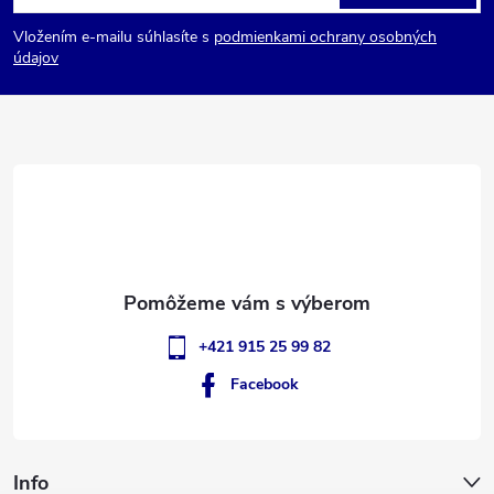
á
Vložením e-mailu súhlasíte s
podmienkami ochrany osobných
p
údajov
ä
t
i
e
+421 915 25 99 82
Facebook
Info