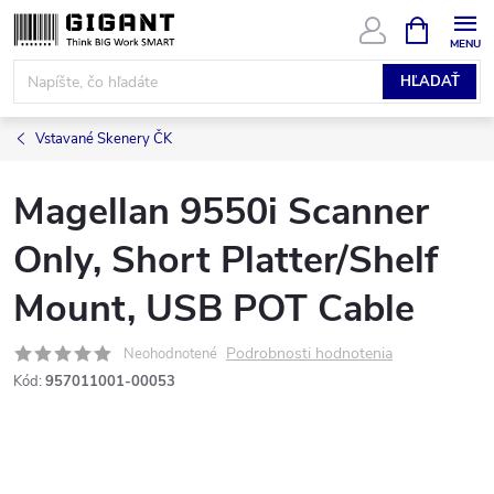
Prejsť
NÁKUPN
KOŠÍK
na
obsah
HĽADAŤ
Vstavané Skenery ČK
Magellan 9550i Scanner
Only, Short Platter/Shelf
Mount, USB POT Cable
Podrobnosti hodnotenia
Neohodnotené
Kód:
957011001-00053