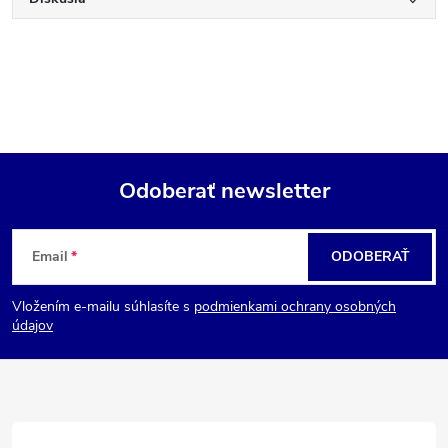
Odoberať newsletter
Z
Email
ODOBERAŤ
á
Vložením e-mailu súhlasíte s
podmienkami ochrany osobných
p
údajov
ä
t