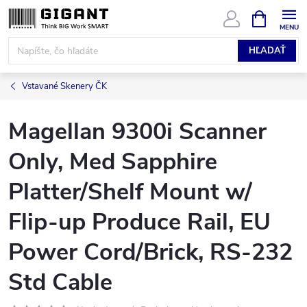
Prejsť
NÁKUPN
KOŠÍK
na
obsah
HĽADAŤ
Vstavané Skenery ČK
Magellan 9300i Scanner
Only, Med Sapphire
Platter/Shelf Mount w/
Flip-up Produce Rail, EU
Power Cord/Brick, RS-232
Std Cable