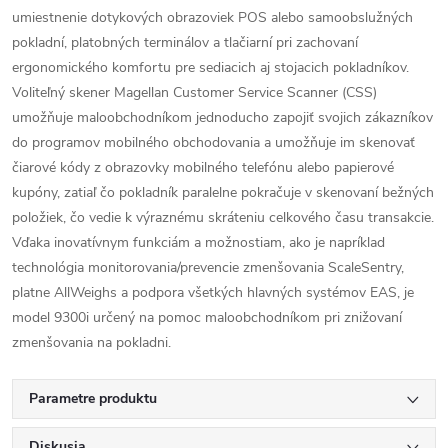
umiestnenie dotykových obrazoviek POS alebo samoobslužných
pokladní, platobných terminálov a tlačiarní pri zachovaní
ergonomického komfortu pre sediacich aj stojacich pokladníkov.
Voliteľný skener Magellan Customer Service Scanner (CSS)
umožňuje maloobchodníkom jednoducho zapojiť svojich zákazníkov
do programov mobilného obchodovania a umožňuje im skenovať
čiarové kódy z obrazovky mobilného telefónu alebo papierové
kupóny, zatiaľ čo pokladník paralelne pokračuje v skenovaní bežných
položiek, čo vedie k výraznému skráteniu celkového času transakcie.
Vďaka inovatívnym funkciám a možnostiam, ako je napríklad
technológia monitorovania/prevencie zmenšovania ScaleSentry,
platne AllWeighs a podpora všetkých hlavných systémov EAS, je
model 9300i určený na pomoc maloobchodníkom pri znižovaní
zmenšovania na pokladni.
Parametre produktu
Diskusia