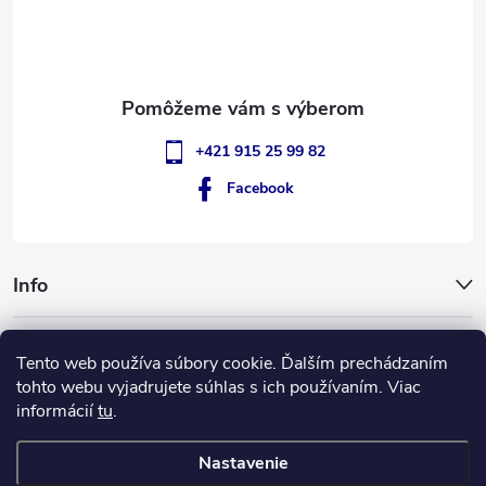
i
e
+421 915 25 99 82
Facebook
Info
GigantSlovakia
Tento web používa súbory cookie. Ďalším prechádzaním
tohto webu vyjadrujete súhlas s ich používaním. Viac
informácií
tu
.
ApplePay
GooglePay
MasterCard
Visa
Nastavenie