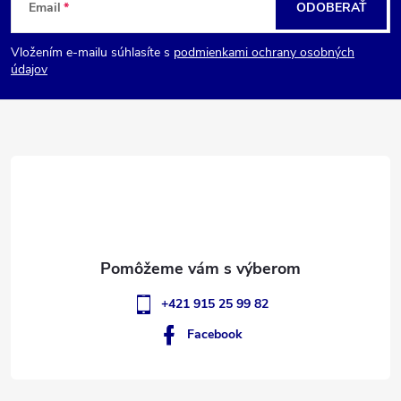
Email
ODOBERAŤ
á
Vložením e-mailu súhlasíte s
podmienkami ochrany osobných
p
údajov
ä
t
i
e
+421 915 25 99 82
Facebook