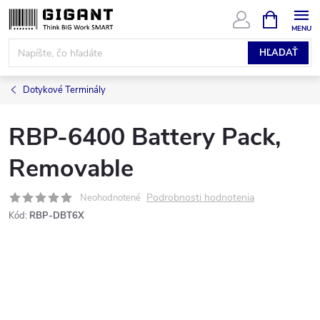
Prejsť
NÁKUPN
KOŠÍK
na
obsah
HĽADAŤ
Dotykové Terminály
RBP-6400 Battery Pack,
Removable
Podrobnosti hodnotenia
Neohodnotené
Kód:
RBP-DBT6X