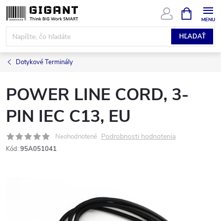
Prejsť
NÁKUPN
KOŠÍK
na
obsah
HĽADAŤ
Dotykové Terminály
POWER LINE CORD, 3-
PIN IEC C13, EU
Podrobnosti hodnotenia
Neohodnotené
Kód:
95A051041