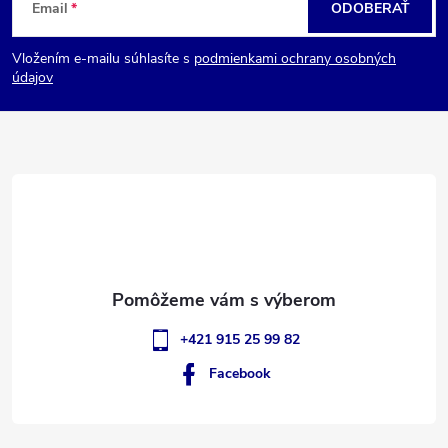
Email
ODOBERAŤ
á
Vložením e-mailu súhlasíte s
podmienkami ochrany osobných
p
údajov
ä
t
i
e
+421 915 25 99 82
Facebook