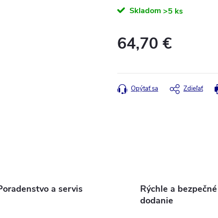
Skladom
>5 ks
64,70 €
Jednotková
cena:
Opýtať sa
Zdieľať
Poradenstvo a servis
Rýchle a bezpečné
dodanie