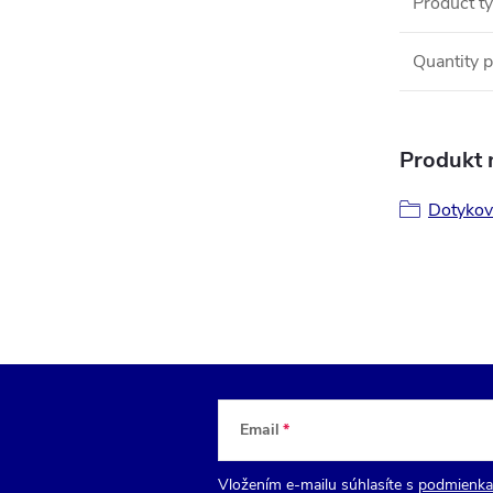
Product t
Quantity p
Produkt n
Dotykov
Email
Vložením e-mailu súhlasíte s
podmienka