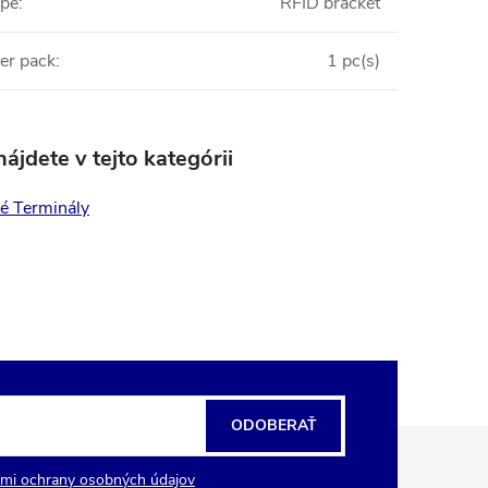
ype
:
RFID bracket
er pack
:
1 pc(s)
ájdete v tejto kategórii
é Terminály
ODOBERAŤ
mi ochrany osobných údajov