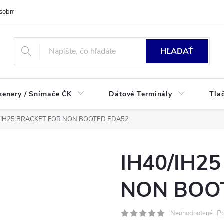
sobných údajov
HĽADAŤ
kenery / Snímače ČK
Dátové Terminály
Tla
/IH25 BRACKET FOR NON BOOTED EDA52
IH40/IH2
NON BOO
Po
Neohodnotené