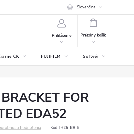
Slovenčina
NÁKUPNÝ
KOŠÍK
Prázdny košík
Prihlásenie
čiarne ČK
FUJIFILM
Softvér
Prísl
5 BRACKET FOR
TED EDA52
drobnosti hodnotenia
Kód:
IH25-BR-5