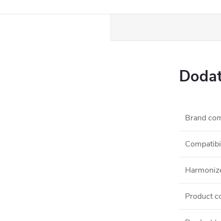
Dodat
Brand comp
Compatibil
Harmonize
Product c