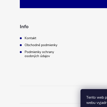
á
p
ä
Info
t
Kontakt
Obchodné podmienky
i
Podmienky ochrany
osobných údajov
e
Tento web p
webu vyjadru