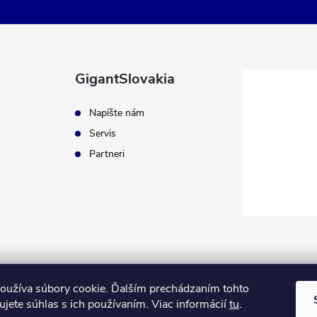
GigantSlovakia
Napíšte nám
Servis
Partneri
ApplePay
GooglePay
MasterCard
Visa
oužíva súbory cookie. Ďalším prechádzaním tohto
jete súhlas s ich používaním. Viac informácií
tu
.