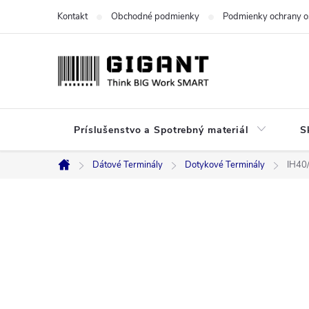
Prejsť
Kontakt
Obchodné podmienky
Podmienky ochrany o
na
obsah
Príslušenstvo a Spotrebný materiál
S
Dátové Terminály
Dotykové Terminály
IH40
Domov