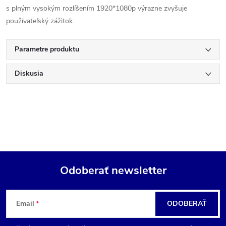
s plným vysokým rozlíšením 1920*1080p výrazne zvyšuje
používateľský zážitok.
Parametre produktu
Diskusia
Odoberať newsletter
Z
Email
ODOBERAŤ
á