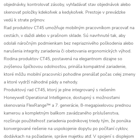
objednávky, kontrolovať zásoby, vyhľadávať stav objednávok alebo
skenovať položky kdekoľvek a kedykoľvek. Prestoje v prevádzke
vedú k strate príjmov.
Rad produktov CT45 umožňuje mobilným pracovníkom pracovať na
cestách, v daždi alebo v prašnom sklade. Sú navrhnuté tak, aby
odolali náročným podmienkam bez nepriaznivého poškodenia alebo
narušenia integrity zariadenia či obetovania ergonomických výhod.
Rodina produktov CT45, postavená na elegantnom dizajne so
zvýšenou špičkovou odolnosťou, prináša kompaktné zariadenie,
ktoré môžu mobilní pracovníci pohodlne prenášať počas celej zmeny
a ktoré vydrží náhodné pády a nehody.
Produktový rad CT45, ktorý je plne integrovaný s riešením
Honeywell Operational Intelligence, dostupný s možnosťami
skenovania FlexRange™ a 7. generácie, 8-megapixelovou prednou
kamerou a kompletným balíkom zavádzaného príslušenstva,
rozširuje použiteľnosť zariadenia podnikovej triedy tým, že ponúka
konvergované riešenie na uspokojenie dopytu po počítaní cyklov,
dodávkach na požiadanie, správe majetku atď. V spojení s displejom