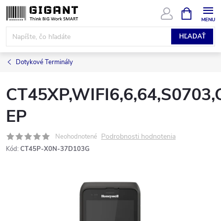
Prejsť
NÁKUPN
KOŠÍK
na
obsah
HĽADAŤ
Dotykové Terminály
CT45XP,WIFI6,6,64,S0703
EP
Podrobnosti hodnotenia
Neohodnotené
Kód:
CT45P-X0N-37D103G