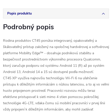
Popis produktu
Podrobný popis
Rodina produktov CT45 ponúka integrovaný, opakovateľný a
škálovateľný prístup založený na spoločnej hardvérovej a softvérovej
platforme Mobility Edge™ - dosahuje podnikovú stabilitu a
bezpečnosť prostredníctvom výkonného procesora Qualcomm,
ktorý zaručuje podporu od systému Android 11 (R) až po systém
Android 13, Android 14 a 15 sú dostupné podľa možností.
CT45 XP využíva najnovšiu technológiu Wi-Fi 6 na uľahčenie
prístupu k dôležitým informáciám s nízkou latenciou, a to aj vo veľmi
husto pripojenom prostredí. Pracovníci rozvozu môžu teraz
efektívne pristupovať k sieti mimo 4 stien pomocou pokročilej
technológie 4G-LTE, vďaka čomu sú mobilní pracovníci v prvej línii
vždy pripojení k dôležitým informáciám, aby mohli zadávať