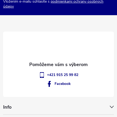
Vložením e-mailu súhlasíte s
podmienkami ochrany osobných
p
údajov
ä
t
i
e
+421 915 25 99 82
Facebook
Info