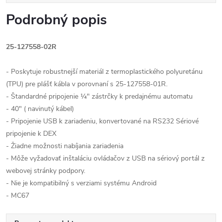
Podrobný popis
25-127558-02R
- Poskytuje robustnejší materiál z termoplastického polyuretánu
(TPU) pre plášť kábla v porovnaní s 25-127558-01R.
- Štandardné pripojenie ¼" zástrčky k predajnému automatu
- 40" ( navinutý kábel)
- Pripojenie USB k zariadeniu, konvertované na RS232 Sériové
pripojenie k DEX
- Žiadne možnosti nabíjania zariadenia
- Môže vyžadovať inštaláciu ovládačov z USB na sériový portál z
webovej stránky podpory.
- Nie je kompatibilný s verziami systému Android
- MC67