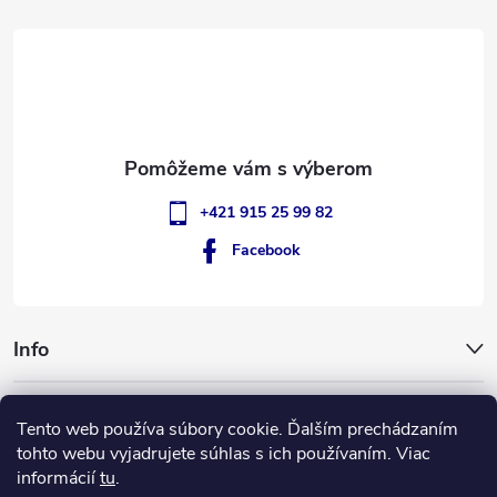
t
i
e
+421 915 25 99 82
Facebook
Info
GigantSlovakia
Tento web používa súbory cookie. Ďalším prechádzaním
tohto webu vyjadrujete súhlas s ich používaním. Viac
informácií
tu
.
ApplePay
GooglePay
MasterCard
Visa