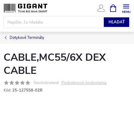
Prejsť
NÁKUPN
KOŠÍK
na
obsah
HĽADAŤ
Dotykové Terminály
CABLE,MC55/6X DEX
CABLE
Podrobnosti hodnotenia
Neohodnotené
Kód:
25-127558-02R