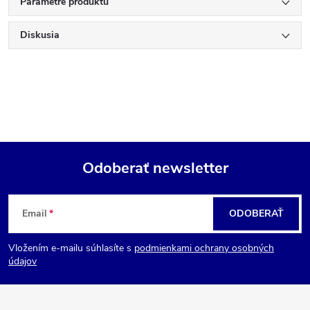
Parametre produktu
Diskusia
Odoberať newsletter
Z
Email
ODOBERAŤ
á
Vložením e-mailu súhlasíte s
podmienkami ochrany osobných
p
údajov
ä