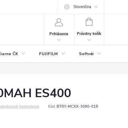
Slovenčina
NÁKUPNÝ
KOŠÍK
Prázdny košík
Prihlásenie
čiarne ČK
FUJIFILM
Softvér
Prísl
0MAH ES400
drobnosti hodnotenia
Kód:
BTRY-MCXX-3080-01R