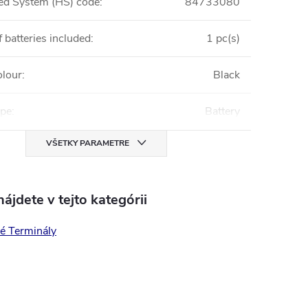
d System (HS) code
:
84733080
 batteries included
:
1 pc(s)
olour
:
Black
ype
:
Battery
VŠETKY PARAMETRE
ájdete v tejto kategórii
é Terminály