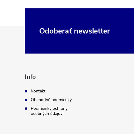
Z
Odoberať newsletter
á
p
ä
Info
t
Kontakt
Obchodné podmienky
i
Podmienky ochrany
osobných údajov
e