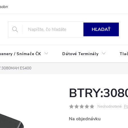
sobných údajov
HĽADAŤ
kenery / Snímače ČK
Dátové Terminály
Tla
:3080MAH ES400
BTRY:308
Po
Neohodnotené
Na objednávku