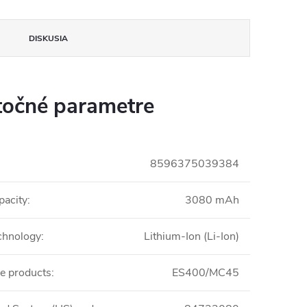
DISKUSIA
očné parametre
8596375039384
pacity
:
3080 mAh
echnology
:
Lithium-Ion (Li-Ion)
e products
:
ES400/MC45