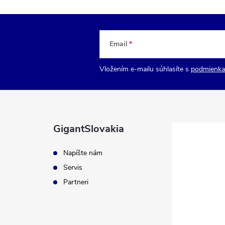
Email
Vložením e-mailu súhlasíte s
podmienka
GigantSlovakia
Napíšte nám
Servis
Partneri