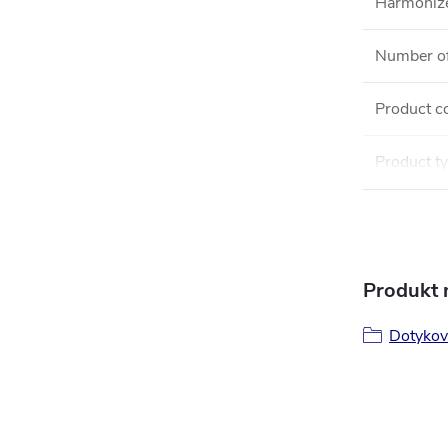
Harmonize
Number of
Product c
Product t
Produkt n
Dotykov