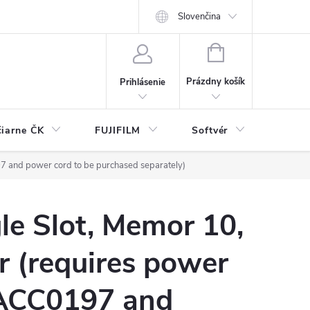
Slovenčina
NÁKUPNÝ
KOŠÍK
Prázdny košík
Prihlásenie
čiarne ČK
FUJIFILM
Softvér
Prísl
7 and power cord to be purchased separately)
le Slot, Memor 10,
r (requires power
ACC0197 and