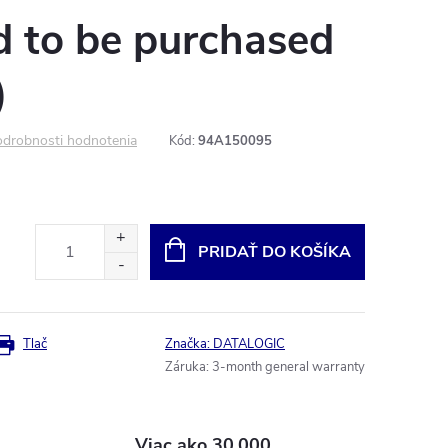
d to be purchased
)
drobnosti hodnotenia
Kód:
94A150095
PRIDAŤ DO KOŠÍKA
Tlač
Značka:
DATALOGIC
Záruka
:
3-month general warranty
Viac ako 30.000