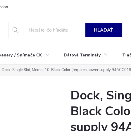
sobných údajov
HĽADAŤ
kenery / Snímače ČK
Dátové Terminály
Tla
Dock, Single Slot, Memor 10, Black Color (requires power supply 94ACC019
Dock, Sing
Black Colo
supply 94