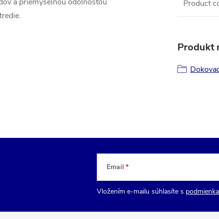
ov a priemyselnou odolnosťou
Product c
tredie.
Produkt n
Dokovac
Email
Vložením e-mailu súhlasíte s
podmienka