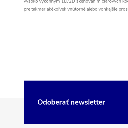
vysoko výkonným 1D/2D skenovaním čiarových kód
pre takmer akékoľvek vnútorné alebo vonkajšie pros
Z
Odoberať newsletter
á