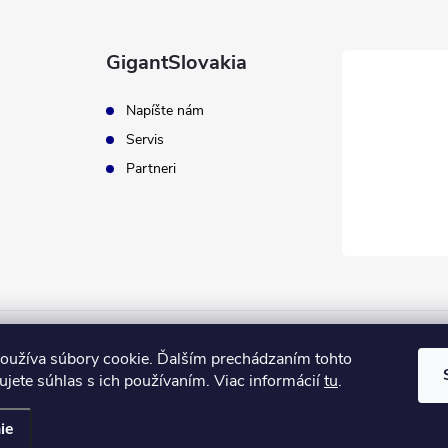
GigantSlovakia
Napíšte nám
Servis
Partneri
ApplePay
GooglePay
MasterCard
Visa
oužíva súbory cookie. Ďalším prechádzaním tohto
jete súhlas s ich používaním. Viac informácií
tu
.
ie