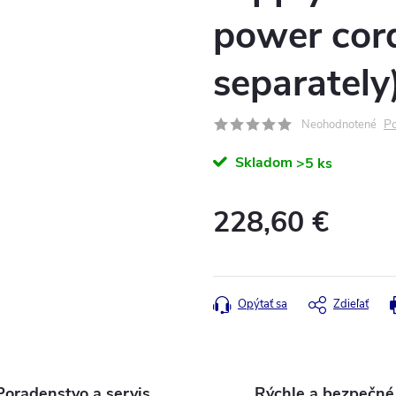
power cor
separately
Po
Neohodnotené
Skladom
>5 ks
228,60 €
Jednotková
cena:
Opýtať sa
Zdieľať
Poradenstvo a servis
Rýchle a bezpečné