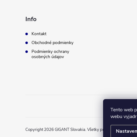
p
ä
Info
t
Kontakt
Obchodné podmienky
i
Podmienky ochrany
osobných údajov
e
Tento web p
webu vyjadru
Copyright 2026
GIGANT Slovakia
. Všetky práva vyhradené.
Nastaven