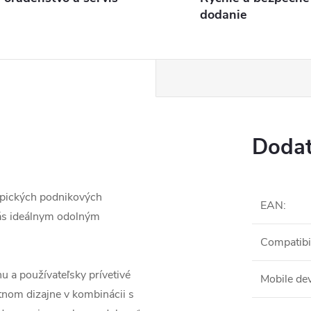
dodanie
Dodat
typických podnikových
EAN
:
ás ideálnym odolným
Compatibil
 a používateľsky prívetivé
Mobile dev
nom dizajne v kombinácii s