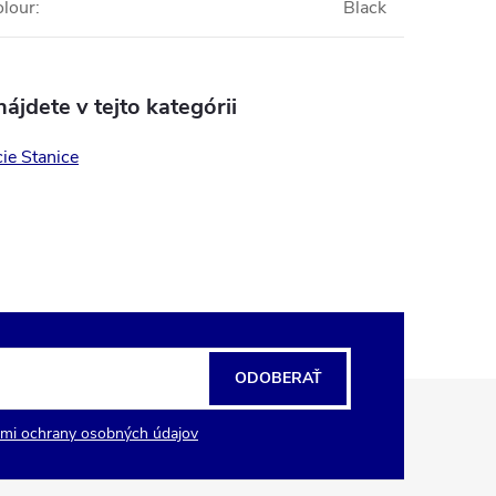
olour
:
Black
ájdete v tejto kategórii
ie Stanice
ODOBERAŤ
mi ochrany osobných údajov