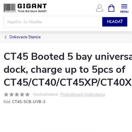
Prejsť
NÁKUPN
KOŠÍK
na
obsah
HĽADAŤ
Dokovacie Stanice
CT45 Booted 5 bay universa
dock, charge up to 5pcs of
CT45/CT40/CT45XP/CT40X
Podrobnosti hodnotenia
Neohodnotené
Kód:
CT45-5CB-UVB-3