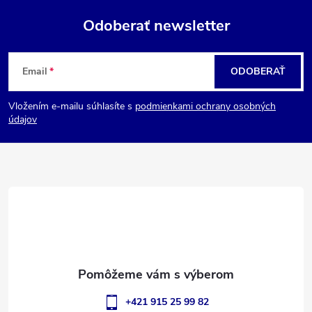
Odoberať newsletter
Z
Email
ODOBERAŤ
á
Vložením e-mailu súhlasíte s
podmienkami ochrany osobných
p
údajov
ä
t
i
e
+421 915 25 99 82