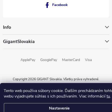
Facebook
Info
GigantSlovakia
ApplePay
GooglePay
MasterCard
Visa
Copyright 2026
GIGANT Slovakia
. Všetky práva vyhradené.
Vytvoril Shoptet
Tento web používa súbory cookie. Ďalším prechádzaním toht
webu vyjadrujete súhlas s ich používaním. Viac informácií
tu
.
Nastavenie