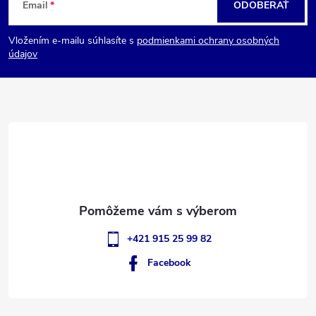
Email
ODOBERAŤ
á
Vložením e-mailu súhlasíte s
podmienkami ochrany osobných
p
údajov
ä
t
i
e
+421 915 25 99 82
Facebook