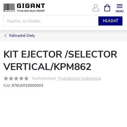
Prejsť
NÁKUPN
KOŠÍK
na
obsah
HĽADAŤ
Náhradné Diely
KIT EJECTOR /SELECTOR
VERTICAL/KPM862
Podrobnosti hodnotenia
Neohodnotené
Kód:
976LK010000003