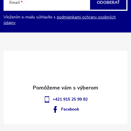
Email
ODOBERAŤ
á
Vložením e-mailu súhlasíte s
podmienkami ochrany osobných
p
údajov
ä
t
i
e
+421 915 25 99 82
Facebook