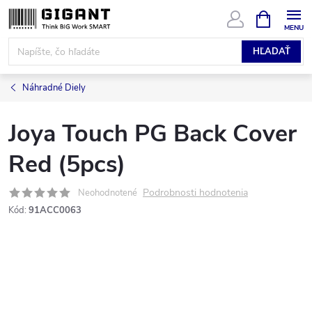
Prejsť
NÁKUPN
KOŠÍK
na
obsah
HĽADAŤ
Náhradné Diely
Joya Touch PG Back Cover
Red (5pcs)
Podrobnosti hodnotenia
Neohodnotené
Kód:
91ACC0063